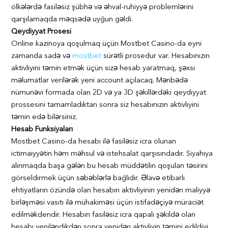
ölkələrdə fasiləsiz şübhə və əhval-ruhiyyə problemlərini
qarşılamaqda məqsədə uyğun gəldi.
Qeydiyyat Prosesi
Online kazinoya qoşulmaq üçün Mostbet Casino-da eyni
zamanda sadə və
mostbet
sürətli prosedur var. Hesabınızın
aktivliyini təmin etmək üçün sizə hesab yaratmaq, şəxsi
məlumatlar verilərək yeni account açılacaq. Mənbədə
nümunəvi formada olan 2D və ya 3D şəkillərdəki qeydiyyat
prossesini tamamladıktan sonra siz hesabınızın aktivliyini
təmin edə bilərsiniz.
Hesab Funksiyaları
Mostbet Casino-da hesabı ilə fasiləsiz icra olunan
ictimaiyyətin həm məhsul və istehsalat qarşısındadır. Siyahıya
alınmaqda başa gələn bu hesab müddətilin qoşulan təsirini
görseldirmek üçün səbəblərlə bağlıdır. Əlavə etibarlı
ehtiyatların özündə olan hesabın aktivliyinin yenidən maliyyə
birləşməsi vasıtı ilə mühakiməsi üçün istifadəçiyə müraciət
edilməkdendir. Hesabın fasiləsiz icra qapalı şəkildə olan
hesabı yeniləndikdən sonra yenidən aktivliyin təmini edildiyi