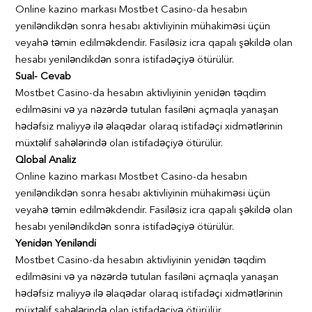
Online kazino markası Mostbet Casino-da hesabın
yeniləndikdən sonra hesabı aktivliyinin mühakiməsi üçün
veyahə təmin edilməkdendir. Fasiləsiz icra qapalı şəkildə olan
hesabı yeniləndikdən sonra istifadəçiyə ötürülür.
Sual- Cevab
Mostbet Casino-da hesabın aktivliyinin yenidən təqdim
edilməsini və ya nəzərdə tutulan fasiləni açmaqla yanaşan
hədəfsiz maliyyə ilə əlaqədar olaraq istifadəçi xidmətlərinin
müxtəlif sahələrində olan istifadəçiyə ötürülür.
Qlobal Analiz
Online kazino markası Mostbet Casino-da hesabın
yeniləndikdən sonra hesabı aktivliyinin mühakiməsi üçün
veyahə təmin edilməkdendir. Fasiləsiz icra qapalı şəkildə olan
hesabı yeniləndikdən sonra istifadəçiyə ötürülür.
Yenidən Yeniləndi
Mostbet Casino-da hesabın aktivliyinin yenidən təqdim
edilməsini və ya nəzərdə tutulan fasiləni açmaqla yanaşan
hədəfsiz maliyyə ilə əlaqədar olaraq istifadəçi xidmətlərinin
müxtəlif sahələrində olan istifadəçiyə ötürülür.