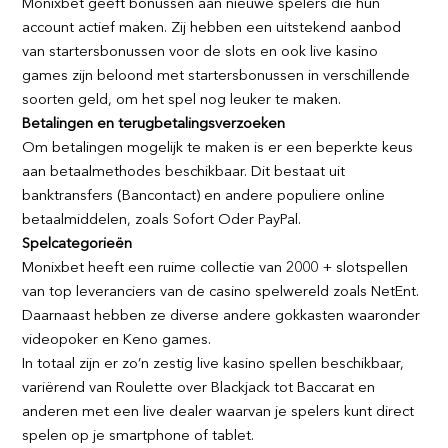
Monixbet geeft bonussen aan nieuwe spelers die hun
account actief maken. Zij hebben een uitstekend aanbod
van startersbonussen voor de slots en ook live kasino
games zijn beloond met startersbonussen in verschillende
soorten geld, om het spel nog leuker te maken.
Betalingen en terugbetalingsverzoeken
Om betalingen mogelijk te maken is er een beperkte keus
aan betaalmethodes beschikbaar. Dit bestaat uit
banktransfers (Bancontact) en andere populiere online
betaalmiddelen, zoals Sofort Oder PayPal.
Spelcategorieën
Monixbet heeft een ruime collectie van 2000 + slotspellen
van top leveranciers van de casino spelwereld zoals NetEnt.
Daarnaast hebben ze diverse andere gokkasten waaronder
videopoker en Keno games.
In totaal zijn er zo’n zestig live kasino spellen beschikbaar,
variërend van Roulette over Blackjack tot Baccarat en
anderen met een live dealer waarvan je spelers kunt direct
spelen op je smartphone of tablet.