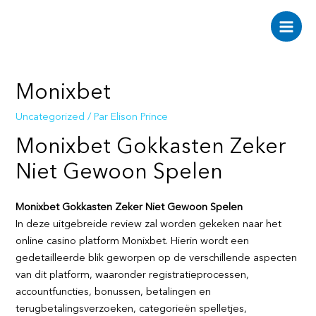
Aller
au
Main
contenu
Men
Monixbet
Uncategorized
/ Par
Elison Prince
Monixbet Gokkasten Zeker
Niet Gewoon Spelen
Monixbet Gokkasten Zeker Niet Gewoon Spelen
In deze uitgebreide review zal worden gekeken naar het
online casino platform Monixbet. Hierin wordt een
gedetailleerde blik geworpen op de verschillende aspecten
van dit platform, waaronder registratieprocessen,
accountfuncties, bonussen, betalingen en
terugbetalingsverzoeken, categorieën spelletjes,