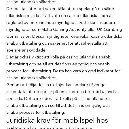
casino utländska säkerhet.
Det bästa sättet att säkerställa att du spelar på en säker
utländsk spelsida är att välja en casino utländska som är
reglerad av en kunnande myndighet. Detta kan inkludera
myndigheter som Malta Gaming Authority eller UK Gambling
Commission. Dessa myndigheter övervakar casino utländska
snabb utbetalning och säkerhet för att säkerställa att
spelare är skyddade.
Det är också viktigt att kolla på casino utländska snabb
utbetalning och se till att det finns en tydlig och snabb
process för utbetalning. Detta kan vara en god indikator för
casino utländska säkerhet.
Genom att följa dessa riktlinjer kan spelare i Sverige
säkerställa att de spelar på en säker och betrodd utländsk
spelsida. Detta inkluderar att kolla på casino utländska
snabb utbetalning och se till att det finns en tydlig och
snabb process för utbetalning.
Juridiska krav för mobilspel hos