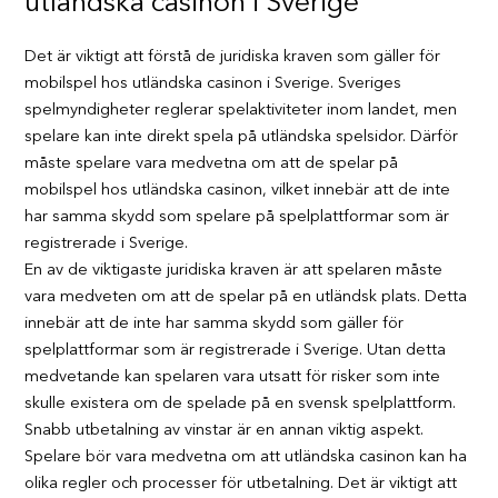
utländska casinon i Sverige
Det är viktigt att förstå de juridiska kraven som gäller för
mobilspel hos utländska casinon i Sverige. Sveriges
spelmyndigheter reglerar spelaktiviteter inom landet, men
spelare kan inte direkt spela på utländska spelsidor. Därför
måste spelare vara medvetna om att de spelar på
mobilspel hos utländska casinon, vilket innebär att de inte
har samma skydd som spelare på spelplattformar som är
registrerade i Sverige.
En av de viktigaste juridiska kraven är att spelaren måste
vara medveten om att de spelar på en utländsk plats. Detta
innebär att de inte har samma skydd som gäller för
spelplattformar som är registrerade i Sverige. Utan detta
medvetande kan spelaren vara utsatt för risker som inte
skulle existera om de spelade på en svensk spelplattform.
Snabb utbetalning av vinstar är en annan viktig aspekt.
Spelare bör vara medvetna om att utländska casinon kan ha
olika regler och processer för utbetalning. Det är viktigt att