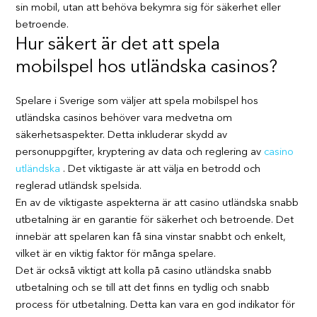
sin mobil, utan att behöva bekymra sig för säkerhet eller
betroende.
Hur säkert är det att spela
mobilspel hos utländska casinos?
Spelare i Sverige som väljer att spela mobilspel hos
utländska casinos behöver vara medvetna om
säkerhetsaspekter. Detta inkluderar skydd av
personuppgifter, kryptering av data och reglering av
casino
utländska
. Det viktigaste är att välja en betrodd och
reglerad utländsk spelsida.
En av de viktigaste aspekterna är att casino utländska snabb
utbetalning är en garantie för säkerhet och betroende. Det
innebär att spelaren kan få sina vinstar snabbt och enkelt,
vilket är en viktig faktor för många spelare.
Det är också viktigt att kolla på casino utländska snabb
utbetalning och se till att det finns en tydlig och snabb
process för utbetalning. Detta kan vara en god indikator för