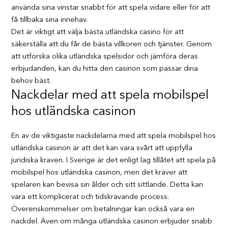
använda sina vinstar snabbt för att spela vidare eller för att
få tillbaka sina innehav.
Det är viktigt att välja bästa utländska casino för att
säkerställa att du får de bästa villkoren och tjänster. Genom
att utforska olika utländska spelsidor och jämföra deras
erbjudanden, kan du hitta den casinon som passar dina
behov bäst.
Nackdelar med att spela mobilspel
hos utländska casinon
En av de viktigaste nackdelarna med att spela mobilspel hos
utländska casinon är att det kan vara svårt att uppfylla
juridiska kraven. I Sverige är det enligt lag tillåtet att spela på
mobilspel hos utländska casinon, men det kräver att
spelaren kan bevisa sin ålder och sitt sittlande. Detta kan
vara ett komplicerat och tidskrävande process.
Överenskommelser om betalningar kan också vara en
nackdel. Även om många utländska casinon erbjuder snabb