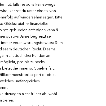
 der hut, falls respons keineswegs
 wird, kannst du unter einsatz von
nerfolg auf wiedersehen sagen. Bitte
o Glücksspiel ihr finanzielles
birgt, gebunden anfertigen kann &
n qua xviii Jahre begrenzt sei.
e immer verantwortungsbewusst & im
 diesem deutschen Recht. Diesmal
gar nicht doch drei Runden am
möglicht, pro bis zu sechs.
bietet die inmenso Spielvielfalt,
Willkommensboni as part of bis zu
r welches umfangreiches
amm.
ielsitzungen nicht früher als, wohl
tiieren.