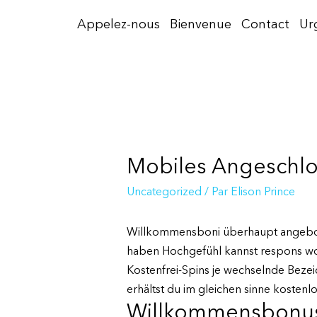
Aller
Appelez-nous
Bienvenue
Contact
Ur
au
contenu
Mobiles Angeschlos
Uncategorized
/ Par
Elison Prince
Willkommensboni überhaupt angebot d
haben Hochgefühl kannst respons wohl
Kostenfrei-Spins je wechselnde Bezei
erhältst du im gleichen sinne kostenl
Willkommensbonus j