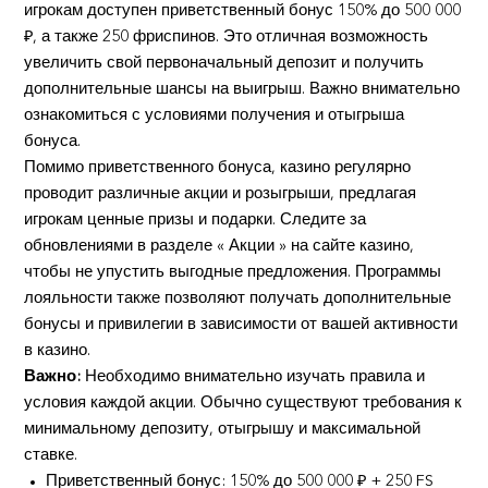
игрокам доступен приветственный бонус 150% до 500 000
₽, а также 250 фриспинов. Это отличная возможность
увеличить свой первоначальный депозит и получить
дополнительные шансы на выигрыш. Важно внимательно
ознакомиться с условиями получения и отыгрыша
бонуса.
Помимо приветственного бонуса, казино регулярно
проводит различные акции и розыгрыши, предлагая
игрокам ценные призы и подарки. Следите за
обновлениями в разделе « Акции » на сайте казино,
чтобы не упустить выгодные предложения. Программы
лояльности также позволяют получать дополнительные
бонусы и привилегии в зависимости от вашей активности
в казино.
Важно:
Необходимо внимательно изучать правила и
условия каждой акции. Обычно существуют требования к
минимальному депозиту, отыгрышу и максимальной
ставке.
Приветственный бонус: 150% до 500 000 ₽ + 250 FS