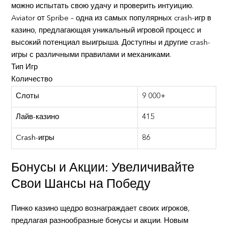
можно испытать свою удачу и проверить интуицию.
Aviator от Spribe – одна из самых популярных crash-игр в
казино, предлагающая уникальный игровой процесс и
высокий потенциал выигрыша. Доступны и другие crash-
игры с различными правилами и механиками.
Тип Игр
Количество
Слоты
9 000+
Лайв-казино
415
Crash-игры
86
Бонусы и Акции: Увеличивайте
Свои Шансы на Победу
Пинко казино щедро вознаграждает своих игроков,
предлагая разнообразные бонусы и акции. Новым