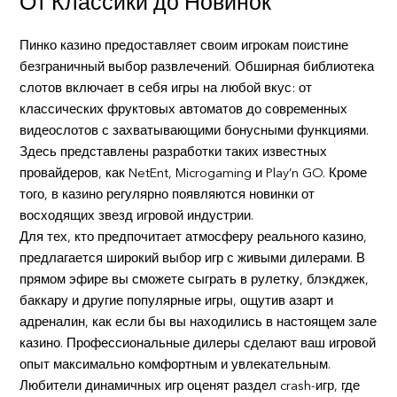
От Классики до Новинок
Пинко казино предоставляет своим игрокам поистине
безграничный выбор развлечений. Обширная библиотека
слотов включает в себя игры на любой вкус: от
классических фруктовых автоматов до современных
видеослотов с захватывающими бонусными функциями.
Здесь представлены разработки таких известных
провайдеров, как NetEnt, Microgaming и Play’n GO. Кроме
того, в казино регулярно появляются новинки от
восходящих звезд игровой индустрии.
Для тех, кто предпочитает атмосферу реального казино,
предлагается широкий выбор игр с живыми дилерами. В
прямом эфире вы сможете сыграть в рулетку, блэкджек,
баккару и другие популярные игры, ощутив азарт и
адреналин, как если бы вы находились в настоящем зале
казино. Профессиональные дилеры сделают ваш игровой
опыт максимально комфортным и увлекательным.
Любители динамичных игр оценят раздел crash-игр, где