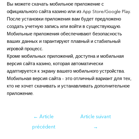
Вы можете скачать мобильное приложение с
официального сайта казино или из App Store/Google Play.
После установки приложения вам будет предложено
создать учетную запись или войти в существующую.
Мобильные приложения обеспечивают безопасность
ваших данных и гарантируют плавный и стабильный
игровой процесс.
Кроме мобильных приложений, доступна и мобильная
версия сайта казино, которая автоматически
адаптируется к экрану вашего мобильного устройства.
Мобильная версия сайта – это отличный вариант для тех,
кто не хочет скачивать и устанавливать дополнительное
приложение.
Navigation
←
Article
Article suivant
de
précédent
→
l’article