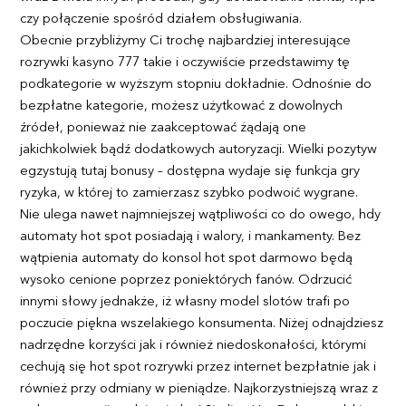
czy połączenie spośród działem obsługiwania.
Obecnie przybliżymy Ci trochę najbardziej interesujące
rozrywki kasyno 777 takie i oczywiście przedstawimy tę
podkategorie w wyższym stopniu dokładnie. Odnośnie do
bezpłatne kategorie, możesz użytkować z dowolnych
źródeł, ponieważ nie zaakceptować żądają one
jakichkolwiek bądź dodatkowych autoryzacji. Wielki pozytyw
egzystują tutaj bonusy – dostępna wydaje się funkcja gry
ryzyka, w której to zamierzasz szybko podwoić wygrane.
Nie ulega nawet najmniejszej wątpliwości co do owego, hdy
automaty hot spot posiadają i walory, i mankamenty. Bez
wątpienia automaty do konsol hot spot darmowo będą
wysoko cenione poprzez poniektórych fanów. Odrzucić
innymi słowy jednakże, iż własny model slotów trafi po
poczucie piękna wszelakiego konsumenta. Niżej odnajdziesz
nadrzędne korzyści jak i również niedoskonałości, którymi
cechują się hot spot rozrywki przez internet bezpłatnie jak i
również przy odmiany w pieniądze. Najkorzystniejszą wraz z