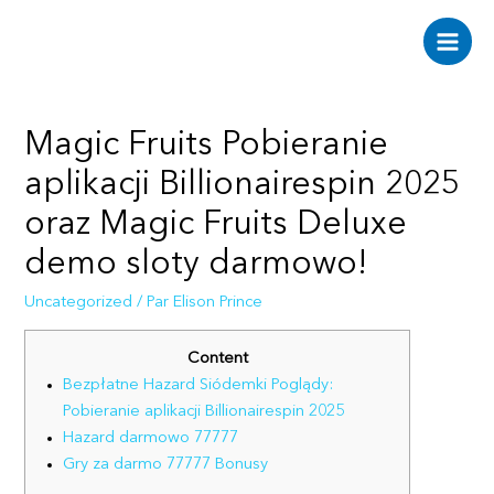
Aller
au
Main
contenu
Men
Magic Fruits Pobieranie
aplikacji Billionairespin 2025
oraz Magic Fruits Deluxe
demo sloty darmowo!
Uncategorized
/ Par
Elison Prince
Content
Bezpłatne Hazard Siódemki Poglądy:
Pobieranie aplikacji Billionairespin 2025
Hazard darmowo 77777
Gry za darmo 77777 Bonusy