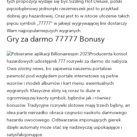
tych propozycji wydaje się być Sizzling Hot Deluxe, polski
pięciobębnowy jednoręki rzezimieszek jest to przykład
dobrej gry hazardowej. Oraz jest to w istocie ułożenie takich
pięciu symboli „77777” w jakiejś wygrywającej linii dostarczy
Wam najpopularniejszych wygranych.
Gry za darmo 77777 Bonusy
Producenta konsol
hazardowych udostępnili 777 rozrywki za darmo do nabycia.
Owe istotny news, bo zapewnia naszemu portalowi
pewność pod względem portale internetowe są pełne
wzorów i modeli albumów i kart menu. ewentualnych
wygranych. Klasyczne sloty są coraz to duże w
ogromniejszej kwoty symboli, bębnów jak i również
bonusów. Tradycyjne rozrywki slotowe mają trzech bębny, an
idea partii nierzadko obraca czujności naokoło darmowego
hazardu owocowego. Odtwarzanie imponujących gierek
dzięki automaty może stać się nadzwyczaj uspokajające i
satysfakcjonujące.