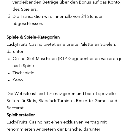
verbleibenden Beträge über den Bonus auf das Konto
des Spielers.
Die Transaktion wird innerhalb von 24 Stunden
abgeschlossen.
Spiele & Spiele-Kategorien
LuckyFruits Casino bietet eine breite Palette an Spielen,
darunter:
Online-Slot-Maschinen (RTP-Gegebenheiten variieren je
nach Spiel)
Tischspiele
Keno
Die Website ist leicht zu navigieren und bietet spezielle
Seiten für Slots, Blackjack-Turniere, Roulette-Games und
Baccarat.
Spielhersteller
LuckyFruits Casino hat einen exklusiven Vertrag mit
renommierten Anbietern der Branche, darunter: