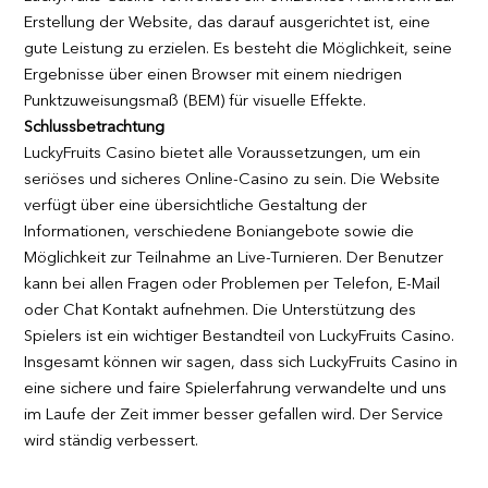
Erstellung der Website, das darauf ausgerichtet ist, eine
gute Leistung zu erzielen. Es besteht die Möglichkeit, seine
Ergebnisse über einen Browser mit einem niedrigen
Punktzuweisungsmaß (BEM) für visuelle Effekte.
Schlussbetrachtung
LuckyFruits Casino bietet alle Voraussetzungen, um ein
seriöses und sicheres Online-Casino zu sein. Die Website
verfügt über eine übersichtliche Gestaltung der
Informationen, verschiedene Boniangebote sowie die
Möglichkeit zur Teilnahme an Live-Turnieren. Der Benutzer
kann bei allen Fragen oder Problemen per Telefon, E-Mail
oder Chat Kontakt aufnehmen. Die Unterstützung des
Spielers ist ein wichtiger Bestandteil von LuckyFruits Casino.
Insgesamt können wir sagen, dass sich LuckyFruits Casino in
eine sichere und faire Spielerfahrung verwandelte und uns
im Laufe der Zeit immer besser gefallen wird. Der Service
wird ständig verbessert.