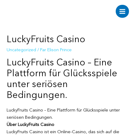
Aller
au
Main
contenu
Men
LuckyFruits Casino
Uncategorized
/ Par
Elison Prince
LuckyFruits Casino – Eine
Plattform für Glücksspiele
unter seriösen
Bedingungen.
LuckyFruits Casino – Eine Plattform für Glücksspiele unter
seriösen Bedingungen.
Über LuckyFruits Casino
LuckyFruits Casino ist ein Online-Casino, das sich auf die