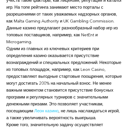
учесть такие факторы, как лицензия, репутация и каталог
игр. На топе рейтинга занимают место порталы с
разрешениями от таких уважаемых надзорных органов,
как Malta Gaming Authority и UK Gambling Commission.
Данные казино предлагают разнообразный набор игр из
топовых поставщиков, например, как NetEnt и
Microgaming.
Одним из главных из ключевых критериев при
определения казино оказывается присутствие
вознаграждений и специальных предложений. Некоторые
из топовых площадок, например, как Leon Casino,
предоставляют выгодные стартовые поощрения, которые
могут достигать 200% на начальный взнос. Не менее
важным моментом становится присутствие бонусных
программ и регулярных турниров с значительными
денежными призами. Это позволяет участникам,
посещающим
Леон казино
, не лишь наслаждаться игрой,
а также увеличивать вероятность выигрыша.
Кроме того, значительную задачу осуществляет