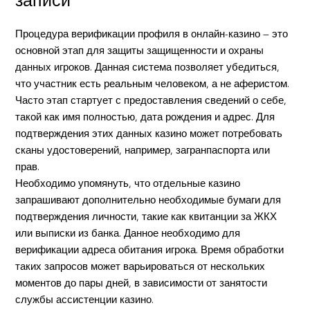
записи
Процедура верификации профиля в онлайн-казино — это
основной этап для защиты защищенности и охраны
данных игроков. Данная система позволяет убедиться,
что участник есть реальным человеком, а не аферистом.
Часто этап стартует с предоставления сведений о себе,
такой как имя полностью, дата рождения и адрес. Для
подтверждения этих данных казино может потребовать
сканы удостоверений, например, загранпаспорта или
прав.
Необходимо упомянуть, что отдельные казино
запрашивают дополнительно необходимые бумаги для
подтверждения личности, такие как квитанции за ЖКХ
или выписки из банка. Данное необходимо для
верификации адреса обитания игрока. Время обработки
таких запросов может варьироваться от нескольких
моментов до пары дней, в зависимости от занятости
службы ассистенции казино.