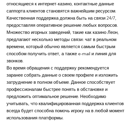
относящиеся к интернет-казино, контактные данные
саппорта клиентов становятся важнейшим ресурсом.
Качественная поддержка должна быть на связи 24/7,
предоставляя оперативное решение любых вопросов.
Множество игорных заведений, такие как казино Леон,
предлагают несколько методы связи: чат в реальном
времени, который обычно является самым быстрым
способом получить ответ, а также e-mail и линия для
звонков.
Во время обращения с поддержку рекомендуется
заранее собрать данные о своем профиле и изложить
затруднение в полном объеме. Данное способствует
профессионалам быстрее понять в обстановке и
предложить оптимальное решение. Необходимо
учитывать, что квалифицированная поддержка клиентов
всегда будет способна помочь игроку на в любой момент
использования платформы.