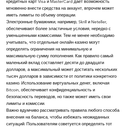
кредитных карт Visa и MasterCard дает возможность
мгновенно внести средства на аккаунт, впрочем может
иметь лимиты по объему операции.
Электронные бумажники, например, Skrill и Neteller,
обеспечивают более эластичные условия, нередко с
уменьшенными комиссиями. Тем не менее необходимо
учитывать, что отдельные онлайн-казино могут
определять ограничения на минимальную и
максимальную сумму пополнения. Как правило самый
маленький вклад составляет десяти до двадцати
долларов, а максимальный может достигать нескольких
тысяч долларов в зависимости от политики конкретного
казино. Использование виртуальных денег, включая
Bitcoin, обеспечивает конфиденциальность и
безопасность переводов, но также может иметь свои
лимиты и комиссии.
Важно вдумчиво рассматривать правила любого способа
внесения на баланса, чтобы избежать неожиданных
ситуаций. Пользователям советуется определять тот