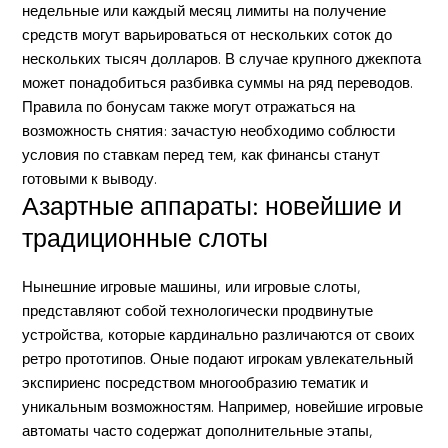
недельные или каждый месяц лимиты на получение
средств могут варьироваться от нескольких соток до
нескольких тысяч долларов. В случае крупного джекпота
может понадобиться разбивка суммы на ряд переводов.
Правила по бонусам также могут отражаться на
возможность снятия: зачастую необходимо соблюсти
условия по ставкам перед тем, как финансы станут
готовыми к выводу.
Азартные аппараты: новейшие и
традиционные слоты
Нынешние игровые машины, или игровые слоты,
представляют собой технологически продвинутые
устройства, которые кардинально различаются от своих
ретро прототипов. Оные подают игрокам увлекательный
экспириенс посредством многообразию тематик и
уникальным возможностям. Например, новейшие игровые
автоматы часто содержат дополнительные этапы,