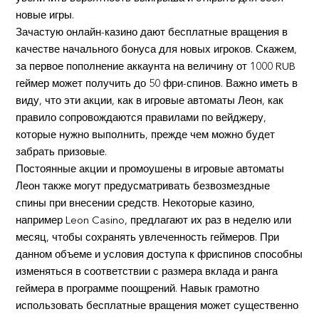
новые игры.
Зачастую онлайн-казино дают бесплатные вращения в
качестве начального бонуса для новых игроков. Скажем,
за первое пополнение аккаунта на величину от 1000 RUB
геймер может получить до 50 фри-спинов. Важно иметь в
виду, что эти акции, как в игровые автоматы Леон, как
правило сопровождаются правилами по вейджеру,
которые нужно выполнить, прежде чем можно будет
забрать призовые.
Постоянные акции и промоушены в игровые автоматы
Леон также могут предусматривать безвозмездные
спины при внесении средств. Некоторые казино,
например Leon Casino, предлагают их раз в неделю или
месяц, чтобы сохранять увлеченность геймеров. При
данном объеме и условия доступа к фриспинов способны
изменяться в соответствии с размера вклада и ранга
геймера в программе поощрений. Навык грамотно
использовать бесплатные вращения может существенно