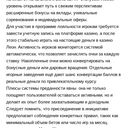
уровень открывает путь к свежим перспективам:
расширенные бонусы на вклады, уникальные
соревнования и индивидуальные оферы.
Для участия в программе лояльности игрокам требуется
завести учетную запись на платформе казино, а после
этого стабильно играть на настоящие деньги в казино
Леон. Активность игроков мониторится системой
автоматически, что позволяет зачислять очки за каждую
ставку. Накопленные очки можно конвертировать на
бонусные деньги или даровые вращения. Отдельные
игорные заведения ещё дают шанс конвертации баллов в
реальные деньги по привлекательному курсу.
Плюсы системы преданности явны: она не только
поощряет пользователей оставаться активными, но и
делает их опыт более захватывающим и доходным.
Следует помнить, что присоединение в инициативе
предполагает соблюдения конкретных правил, таких как
минимальный объем бетов или число игр за месяц.