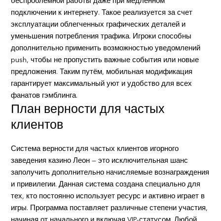
беспроблемной работы даже при медленном
подключении к интернету. Такое реализуется за счет
эксплуатации облегченных графических деталей и
уменьшения потребления трафика. Игроки способны
дополнительно применить возможностью уведомлений
push, чтобы не пропустить важные события или новые
предложения. Таким путём, мобильная модификация
гарантирует максимальный уют и удобство для всех
фанатов гэмблинга.
План верности для частых
клиентов
Система верности для частых клиентов игорного
заведения казино Леон — это исключительная шанс
заполучить дополнительно начисляемые вознаграждения
и привилегии. Данная система создана специально для
тех, кто постоянно использует ресурс и активно играет в
игры. Программа поставляет различные степени участия,
начиная от начального и включая VIP-статусом. Любой