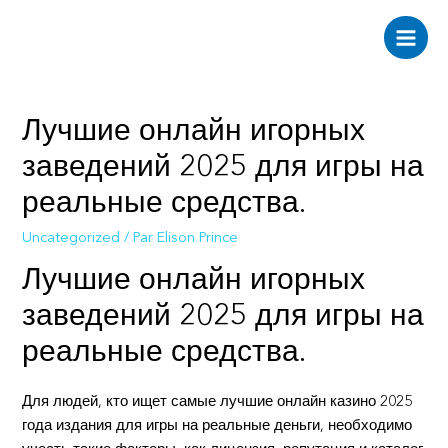
Aller
au
Main
contenu
Men
Лучшие онлайн игорных
заведений 2025 для игры на
реальные средства.
Uncategorized
/ Par
Elison Prince
Лучшие онлайн игорных
заведений 2025 для игры на
реальные средства.
Для людей, кто ищет самые лучшие онлайн казино 2025
года издания для игры на реальные деньги, необходимо