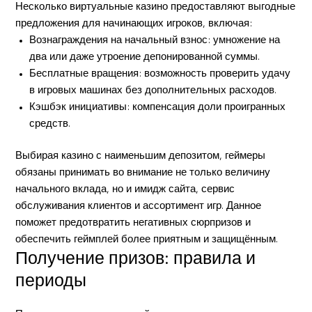
Несколько виртуальные казино предоставляют выгодные
предложения для начинающих игроков, включая:
Вознаграждения на начальный взнос: умножение на
два или даже утроение депонированной суммы.
Бесплатные вращения: возможность проверить удачу
в игровых машинах без дополнительных расходов.
Кэшбэк инициативы: компенсация доли проигранных
средств.
Выбирая казино с наименьшим депозитом, геймеры
обязаны принимать во внимание не только величину
начального вклада, но и имидж сайта, сервис
обслуживания клиентов и ассортимент игр. Данное
поможет предотвратить негативных сюрпризов и
обеспечить геймплей более приятным и защищённым.
Получение призов: правила и
периоды