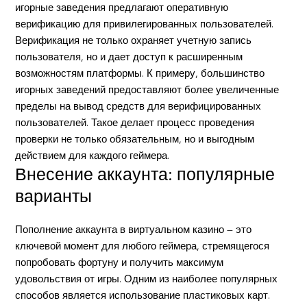
игорные заведения предлагают оперативную
верификацию для привилегированных пользователей.
Верификация не только охраняет учетную запись
пользователя, но и дает доступ к расширенным
возможностям платформы. К примеру, большинство
игорных заведений предоставляют более увеличенные
пределы на вывод средств для верифицированных
пользователей. Такое делает процесс проведения
проверки не только обязательным, но и выгодным
действием для каждого геймера.
Внесение аккаунта: популярные
варианты
Пополнение аккаунта в виртуальном казино — это
ключевой момент для любого геймера, стремящегося
попробовать фортуну и получить максимум
удовольствия от игры. Одним из наиболее популярных
способов является использование пластиковых карт.