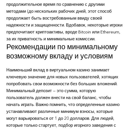
продолжительное время по сравнению с другими
методами (до нескольких рабочих дней, этот способ
продолжает быть востребованным ввиду своей
надежности и защищенности. Вдобавок, некоторые игроки
предпочитают криптоактивы, вроде Bitcoin или Ethereum,
за их приватность и минимальные комиссии.
Рекомендации по минимальному
возможному вкладу и условиям
Наименьший вклад в виртуальном казино занимает
ключевую значение для новых пользователей, хотящих
попробовать свои возможности без больших вложений.
Минимальный депозит — это сумма, которую
пользователь должен внести на свой баланс, чтобы
начать играть. Важно помнить, что определенные казино
устанавливают различные минимум взносы, которые
могут варьироваться от 1 до 20 долларов. Для людей,
которые только стартует, подбор игорного заведения с