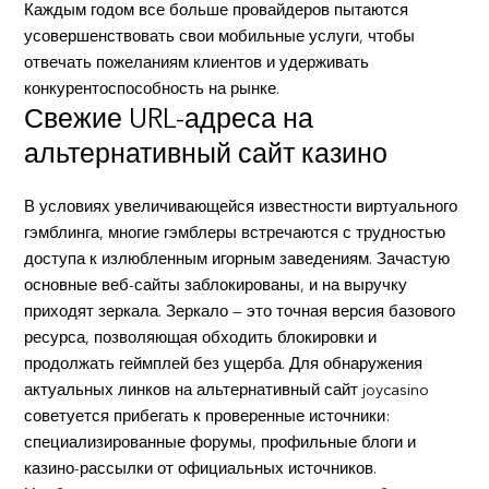
Каждым годом все больше провайдеров пытаются
усовершенствовать свои мобильные услуги, чтобы
отвечать пожеланиям клиентов и удерживать
конкурентоспособность на рынке.
Свежие URL-адреса на
альтернативный сайт казино
В условиях увеличивающейся известности виртуального
гэмблинга, многие гэмблеры встречаются с трудностью
доступа к излюбленным игорным заведениям. Зачастую
основные веб-сайты заблокированы, и на выручку
приходят зеркала. Зеркало — это точная версия базового
ресурса, позволяющая обходить блокировки и
продолжать геймплей без ущерба. Для обнаружения
актуальных линков на альтернативный сайт joycasino
советуется прибегать к проверенные источники:
специализированные форумы, профильные блоги и
казино-рассылки от официальных источников.