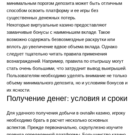
минимальным порогом депозита может быть отличным
способом освоить платформу и ее игры без
существенных денежных потерь.
Некоторые виртуальные казино предоставляют
заманчивые бонусы с наименьшем вкладе. Такое
возможно содержать безвозмездные раскрутки или
вплоть до увеличение вдвое объема вклада. Однако
следует тщательно читать правила применения
вознаграждений. Например, правила по отыгрышу могут
стать очень большими, что затруднит вывод выигрышей.
Пользователям необходимо уделять внимание не только
объему минимального депозита, но и условиям бонусов и
их ясности.
Получение денег: условия и сроки
Для удачного получения добычи в онлайн казино, игроку
необходимо брать в расчет несколько основных
аспектов. Прежде первоначально, скрупулезно изучите