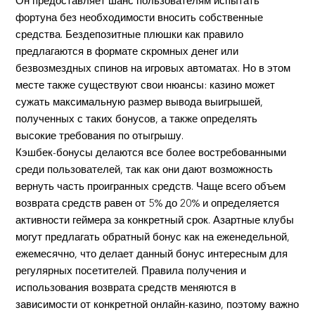
Он предоставляет шанс пользователям испытать
фортуна без необходимости вносить собственные
средства. Бездепозитные плюшки как правило
предлагаются в формате скромных денег или
безвозмездных спинов на игровых автоматах. Но в этом
месте также существуют свои нюансы: казино может
сужать максимальную размер вывода выигрышей,
полученных с таких бонусов, а также определять
высокие требования по отыгрышу.
Кэшбек-бонусы делаются все более востребованными
среди пользователей, так как они дают возможность
вернуть часть проигранных средств. Чаще всего объем
возврата средств равен от 5% до 20% и определяется
активности геймера за конкретный срок. Азартные клубы
могут предлагать обратный бонус как на еженедельной,
ежемесячно, что делает данный бонус интересным для
регулярных посетителей. Правила получения и
использования возврата средств меняются в
зависимости от конкретной онлайн-казино, поэтому важно