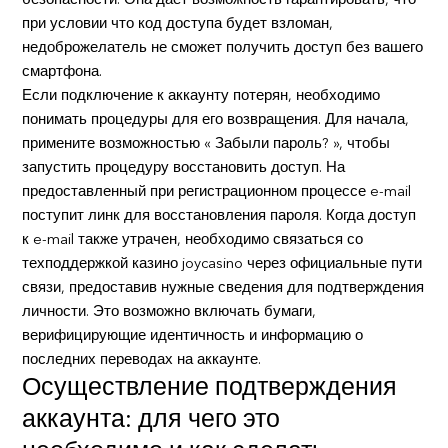
безопасности. Она дает возможность гарантировать, что
при условии что код доступа будет взломан,
недоброжелатель не сможет получить доступ без вашего
смартфона.
Если подключение к аккаунту потерян, необходимо
понимать процедуры для его возвращения. Для начала,
примените возможностью « Забыли пароль? », чтобы
запустить процедуру восстановить доступ. На
предоставленный при регистрационном процессе e-mail
поступит линк для восстановления пароля. Когда доступ
к e-mail также утрачен, необходимо связаться со
техподдержкой казино joycasino через официальные пути
связи, предоставив нужные сведения для подтверждения
личности. Это возможно включать бумаги,
верифицирующие идентичность и информацию о
последних переводах на аккаунте.
Осуществление подтверждения
аккаунта: для чего это