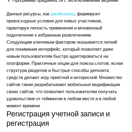
Программы преданности с эксклюзивными акциями
Данные ресурсы, как
джойказино
, формируют
превосходные условия для новых участников,
гарантируя легкость применения и мгновенный
подключение к избранным развлечениям.
Следующим ключевым фактором оказывается легкий
для понимания интерфейс, который позволяет даже
новым пользователям быстро адаптироваться на
платформе. Практичные опции для поиска слотов, ясная
структура разделов и быстрые способы депозита
средств делают игру приятной и интересной. Множество
сайтов также разрабатывают мобильные модификации
своих сайтов, что позволяет пользователям получать
удовольствие от геймингом в любом месте и в любой
момент времени.
Регистрация учетной записи и
регистрация