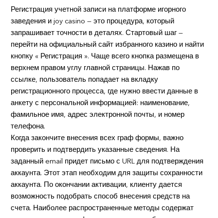
Регистрация учетной записи на платформе игорного
заведения и joy casino — это процедура, который
запрашивает точности в деталях. Стартовый шаг —
перейти на официальный сайт избранного казино и найти
кнопку « Регистрация ». Чаще всего кнопка размещена в
верхнем правом углу главной страницы. Нажав по
ссылке, пользователь попадает на вкладку
регистрационного процесса, где нужно ввести данные в
анкету с персональной информацией: наименование,
фамильное имя, адрес электронной почты, и номер
телефона.
Когда закончите внесения всех граф формы, важно
проверить и подтвердить указанные сведения. На
заданный email придет письмо с URL для подтверждения
аккаунта. Этот этап необходим для защиты сохранности
аккаунта. По окончании активации, клиенту дается
возможность подобрать способ внесения средств на
счета. Наиболее распространенные методы содержат