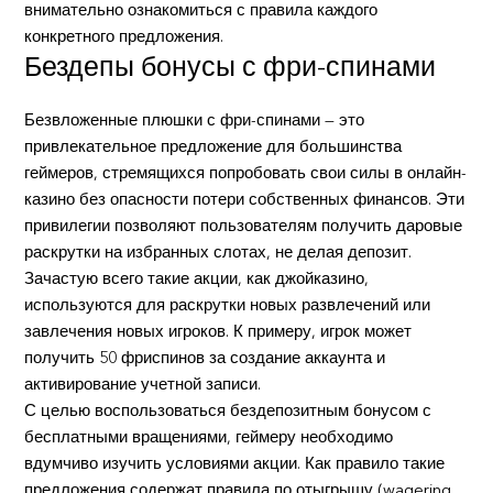
внимательно ознакомиться с правила каждого
конкретного предложения.
Бездепы бонусы с фри-спинами
Безвложенные плюшки с фри-спинами — это
привлекательное предложение для большинства
геймеров, стремящихся попробовать свои силы в онлайн-
казино без опасности потери собственных финансов. Эти
привилегии позволяют пользователям получить даровые
раскрутки на избранных слотах, не делая депозит.
Зачастую всего такие акции, как джойказино,
используются для раскрутки новых развлечений или
завлечения новых игроков. К примеру, игрок может
получить 50 фриспинов за создание аккаунта и
активирование учетной записи.
С целью воспользоваться бездепозитным бонусом с
бесплатными вращениями, геймеру необходимо
вдумчиво изучить условиями акции. Как правило такие
предложения содержат правила по отыгрышу (wagering