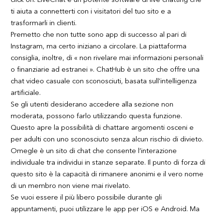
click on. LiveChat è un potente software di live chatting che
ti aiuta a connetterti con i visitatori del tuo sito e a
trasformarli in clienti.
Premetto che non tutte sono app di successo al pari di
Instagram, ma certo iniziano a circolare. La piattaforma
consiglia, inoltre, di « non rivelare mai informazioni personali
o finanziarie ad estranei ». ChatHub è un sito che offre una
chat video casuale con sconosciuti, basata sull’intelligenza
artificiale.
Se gli utenti desiderano accedere alla sezione non
moderata, possono farlo utilizzando questa funzione.
Questo apre la possibilità di chattare argomenti osceni e
per adulti con uno sconosciuto senza alcun rischio di divieto.
Omegle è un sito di chat che consente l’interazione
individuale tra individui in stanze separate. Il punto di forza di
questo sito è la capacità di rimanere anonimi e il vero nome
di un membro non viene mai rivelato.
Se vuoi essere il più libero possibile durante gli
appuntamenti, puoi utilizzare le app per iOS e Android. Ma