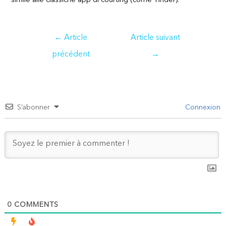
simile alle classiche app di courting (come Tinder).
Navigation
←
Article
Article suivant
de
précédent
→
l’article
S’abonner
Connexion
0
COMMENTS