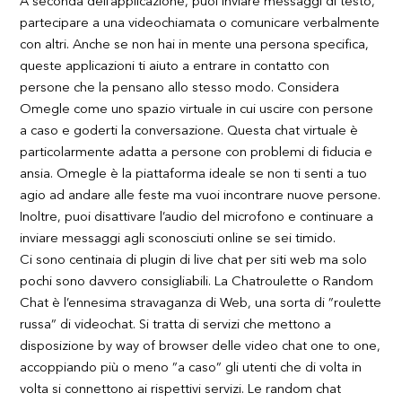
A seconda dell’applicazione, puoi inviare messaggi di testo,
partecipare a una videochiamata o comunicare verbalmente
con altri. Anche se non hai in mente una persona specifica,
queste applicazioni ti aiuto a entrare in contatto con
persone che la pensano allo stesso modo. Considera
Omegle come uno spazio virtuale in cui uscire con persone
a caso e goderti la conversazione. Questa chat virtuale è
particolarmente adatta a persone con problemi di fiducia e
ansia. Omegle è la piattaforma ideale se non ti senti a tuo
agio ad andare alle feste ma vuoi incontrare nuove persone.
Inoltre, puoi disattivare l’audio del microfono e continuare a
inviare messaggi agli sconosciuti online se sei timido.
Ci sono centinaia di plugin di live chat per siti web ma solo
pochi sono davvero consigliabili. La Chatroulette o Random
Chat è l’ennesima stravaganza di Web, una sorta di ”roulette
russa” di videochat. Si tratta di servizi che mettono a
disposizione by way of browser delle video chat one to one,
accoppiando più o meno ”a caso” gli utenti che di volta in
volta si connettono ai rispettivi servizi. Le random chat