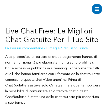
Aller
au
Main
contenu
Men
Live Chat Free: Le Migliori
Chat Gratuite Per Il Tuo Sito
Laisser un commentaire
/
Omegle
/ Par
Elison Prince
A tal proposito, le roulette di chat a pagamento hanno, di
norma, funzionalità più elaborate, non ci sono profili falsi,
bot e eccessiva pubblicità in streaming. Probabilmente tutti
quelli che hanno familiarità con il formato della chat roulette
conoscono questa chat video anonima. Prima di
ChatRoulette esisteva solo Omegle, ma a quel tempo c’era
la possibilità di comunicare solo tramite chat di testo.
ChatRoulette è stata una delle chat roulette più conosciuta
a suo tempo.