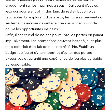
uniquement sur les machines à sous, négligeant d’autres
jeux qui pourraient offrir des taux de redistribution plus
favorables. En explorant divers jeux, les joueurs peuvent non
seulement s’amuser davantage, mais aussi découvrir de
nouvelles opportunités de gains.
Enfin, il est crucial de ne pas poursuivre les pertes en jouant
impulsivement. Les promotions peuvent inciter à jouer plus,
mais cela doit être fait de manière réfléchie. Établir un
budget de jeu et s’y tenir permet d’éviter des pertes
excessives et garantit une expérience de jeu plus agréable
et responsable.