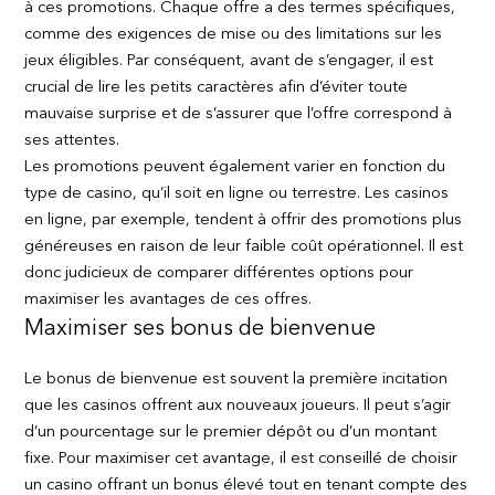
à ces promotions. Chaque offre a des termes spécifiques,
comme des exigences de mise ou des limitations sur les
jeux éligibles. Par conséquent, avant de s’engager, il est
crucial de lire les petits caractères afin d’éviter toute
mauvaise surprise et de s’assurer que l’offre correspond à
ses attentes.
Les promotions peuvent également varier en fonction du
type de casino, qu’il soit en ligne ou terrestre. Les casinos
en ligne, par exemple, tendent à offrir des promotions plus
généreuses en raison de leur faible coût opérationnel. Il est
donc judicieux de comparer différentes options pour
maximiser les avantages de ces offres.
Maximiser ses bonus de bienvenue
Le bonus de bienvenue est souvent la première incitation
que les casinos offrent aux nouveaux joueurs. Il peut s’agir
d’un pourcentage sur le premier dépôt ou d’un montant
fixe. Pour maximiser cet avantage, il est conseillé de choisir
un casino offrant un bonus élevé tout en tenant compte des