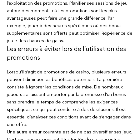
l’exploitation des promotions. Planifier ses sessions de jeu
autour des moments où les promotions sont les plus
avantageuses peut faire une grande différence. Par
exemple, jouer à des heures spécifiques où des bonus
supplémentaires sont offerts peut optimiser l’expérience de
jeu et les chances de gains.
Les erreurs à éviter lors de l’utilisation des
promotions
Lorsqu’il s’agit de promotions de casino, plusieurs erreurs
peuvent diminuer les bénéfices potentiels. La première
consiste à ignorer les conditions de mise. De nombreux
joueurs se laissent emporter par la promesse d’un bonus
sans prendre le temps de comprendre les exigences
spécifiques, ce qui peut conduire à des désillusions. Il est
essentiel d’analyser ces conditions avant de s’engager dans
une offre.
Une autre erreur courante est de ne pas diversifier ses jeux.
Certains joueurs peuvent être tentés de se concentrer