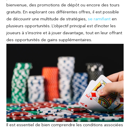
bienvenue, des promotions de dépôt ou encore des tours
gratuits. En explorant ces différentes offres, il est possible
de découvrir une multitude de stratégies,
se ramifiant
en
plusieurs opportunités. L’objectif principal est d’inciter les
joueurs à s’inscrire et à jouer davantage, tout en leur offrant
des opportunités de gains supplémentaires.
Il est essentiel de bien comprendre les conditions associées