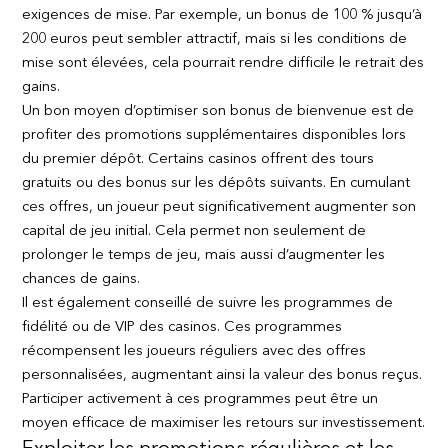
exigences de mise. Par exemple, un bonus de 100 % jusqu’à
200 euros peut sembler attractif, mais si les conditions de
mise sont élevées, cela pourrait rendre difficile le retrait des
gains.
Un bon moyen d’optimiser son bonus de bienvenue est de
profiter des promotions supplémentaires disponibles lors
du premier dépôt. Certains casinos offrent des tours
gratuits ou des bonus sur les dépôts suivants. En cumulant
ces offres, un joueur peut significativement augmenter son
capital de jeu initial. Cela permet non seulement de
prolonger le temps de jeu, mais aussi d’augmenter les
chances de gains.
Il est également conseillé de suivre les programmes de
fidélité ou de VIP des casinos. Ces programmes
récompensent les joueurs réguliers avec des offres
personnalisées, augmentant ainsi la valeur des bonus reçus.
Participer activement à ces programmes peut être un
moyen efficace de maximiser les retours sur investissement.