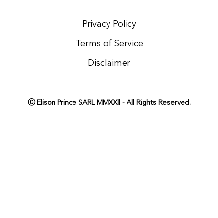
Privacy Policy
Terms of Service
Disclaimer
Ⓒ Elison Prince SARL MMXXll - All Rights Reserved.