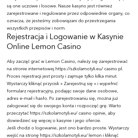
są one uczciwe i losowe. Nasze kasyno jest również
zarejestrowane i regulowane przez odpowiednie organy, co
oznacza, że jesteśmy zobowiązani do przestrzegania
wszystkich przepisów i norm.
Rejestracja i Logowanie w Kasynie
Online Lemon Casino
Aby zacząć grać w Lemon Casino, należy się zarejestrować
na stronie internetowej https://szkolamotyli.eu/ casino pl.
Proces rejestracji jest prosty i zajmuje tylko kilka minut.
Wystarczy kliknąć przycisk « Zarejestruj się » i wypełnić
formularz rejestracyjny, podając swoje dane osobowe,
adres e-mail i hasło. Po zarejestrowaniu się, można już
zalogować się do swojego konta i rozpocząć grę. Warto
przeczytać https://szkolamotyli.eu/ casino opinie, aby
dowiedzieć się więcej o kasynie i jego ofercie.
Jeśli chodzi o logowanie, jest ono bardzo proste. Wystarczy
wejść na stronę https://szkolamotyli.eu/ lemon i kliknąć