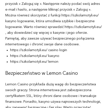
przycisk « Zaloguj się ». Następnie należy podać swój adres
e-mail i hasło, a następnie kliknąć przycisk « Zaloguj ».
Można również skorzystać z funkcji https://szkolamotyli.eu/
kasyno logowanie, która umożliwia szybkie i bezpieczne
logowanie. Warto również sprawdzić https://szkolamotyli.eu/
, aby dowiedzieć się więcej o kasynie i jego ofercie.
Pamiętaj, aby zawsze używać bezpiecznego połączenia
internetowego i chronić swoje dane osobowe.
https://szkolamotyli.eu/ casino login
https://szkolamotyli.eu/ kasyno
https://szkolamotyli.eu/ lemon
Bezpieczeństwo w Lemon Casino
Lemon Casino przykłada dużą wagę do bezpieczeństwa
swoich graczy. Strona internetowa jest zabezpieczona
certyfikatem SSL, który chroni dane osobowe i transakcje
finansowe. Ponadto, kasyno używa najnowszych technologii,
aby zapewnić bezpieczne i fair play. Warto przeczytać