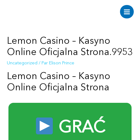
Aller
au
Main
contenu
Men
Lemon Casino – Kasyno
Online Oficjalna Strona.9953
Uncategorized
/ Par
Elison Prince
Lemon Casino – Kasyno
Online Oficjalna Strona
GRAĆ