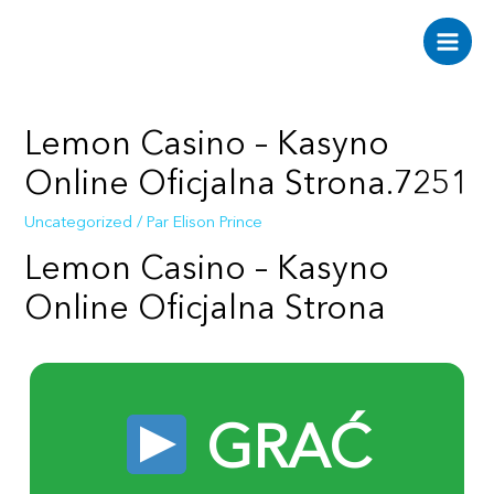
Aller
au
Main
contenu
Men
Lemon Casino – Kasyno
Online Oficjalna Strona.7251
Uncategorized
/ Par
Elison Prince
Lemon Casino – Kasyno
Online Oficjalna Strona
GRAĆ