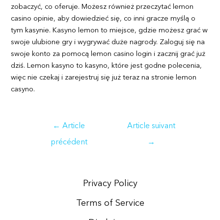
zobaczyć, co oferuje. Możesz również przeczytać lemon
casino opinie, aby dowiedzieć się, co inni gracze myślą o
tym kasynie. Kasyno lemon to miejsce, gdzie możesz grać w
swoje ulubione gry i wygrywać duże nagrody. Zaloguj się na
swoje konto za pomocą lemon casino login i zacznij grać już
dziś. Lemon kasyno to kasyno, które jest godne polecenia,
więc nie czekaj i zarejestruj się już teraz na stronie lemon
casyno.
Navigation
←
Article
Article suivant
de
précédent
→
l’article
Privacy Policy
Terms of Service