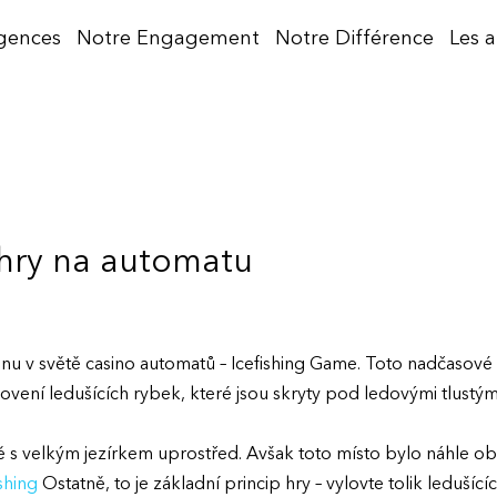
gences
Notre Engagement
Notre Différence
Les 
hry na automatu
u v světě casino automatů – Icefishing Game. Toto nadčasové
ovení ledušících rybek, které jsou skryty pod ledovými tlustými
dě s velkým jezírkem uprostřed. Avšak toto místo bylo náhle ob
ishing
Ostatně, to je základní princip hry – vylovte tolik ledušící