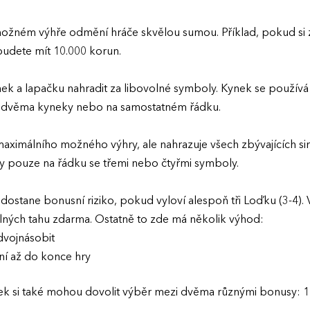
možném výhře odmění hráče skvělou sumou. Příklad, pokud si 
 budete mít 10.000 korun.
ek a lapačku nahradit za libovolné symboly. Kynek se používá
mi dvěma kyneky nebo na samostatném řádku.
maximálního možného výhry, ale nahrazuje všech zbývajících s
ny pouze na řádku se třemi nebo čtyřmi symboly.
č dostane bonusní riziko, pokud vyloví alespoň tři Loďku (3-4).
olných tahu zdarma. Ostatně to zde má několik výhod:
dvojnásobit
ní až do konce hry
oďek si také mohou dovolit výběr mezi dvěma různými bonusy: 