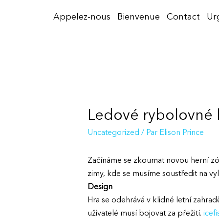
Aller
Appelez-nous
Bienvenue
Contact
Ur
au
contenu
Ledové rybolovné 
Uncategorized
/ Par
Elison Prince
Začínáme se zkoumat novou herní zón
zimy, kde se musíme soustředit na vyl
Design
Hra se odehrává v klidné letní zahra
uživatelé musí bojovat za přežití.
icef