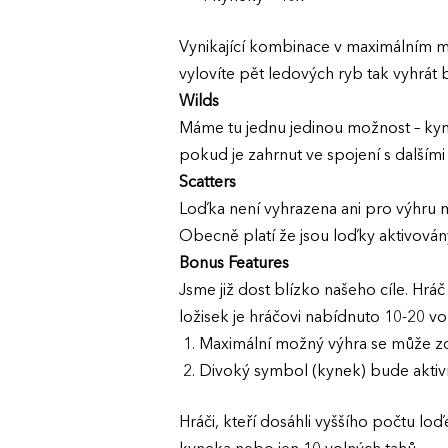
Vynikající kombinace v maximálním 
vylovíte pět ledových ryb tak vyhrát
Wilds
Máme tu jednu jedinou možnost – kyn
pokud je zahrnut ve spojení s další
Scatters
Loďka není vyhrazena ani pro výhru 
Obecně platí že jsou loďky aktivová
Bonus Features
Jsme již dost blízko našeho cíle. Hrá
ložisek je hráčovi nabídnuto 10-20 v
Maximální možný výhra se může z
Divoký symbol (kynek) bude aktiv
Hráči, kteří dosáhli vyššího počtu l