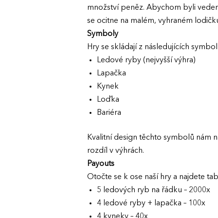
množství peněz. Abychom byli vedeni v
se ocitne na malém, vyhraném lodičku 
Symboly
Hry se skládají z následujících symbol
Ledové ryby (nejvyšší výhra)
Lapačka
Kynek
Loďka
Bariéra
Kvalitní design těchto symbolů nám n
rozdíl v výhrách.
Payouts
Otočte se k ose naší hry a najdete ta
5 ledových ryb na řádku – 2000x
4 ledové ryby + lapačka – 100x
4 kyneky – 40x