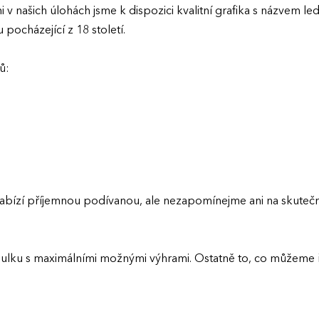
 našich úlohách jsme k dispozici kvalitní grafika s názvem le
pocházející z 18 století.
ů:
abízí příjemnou podívanou, ale nezapomínejme ani na skutečno
bulku s maximálními možnými výhrami. Ostatně to, co můžeme ří