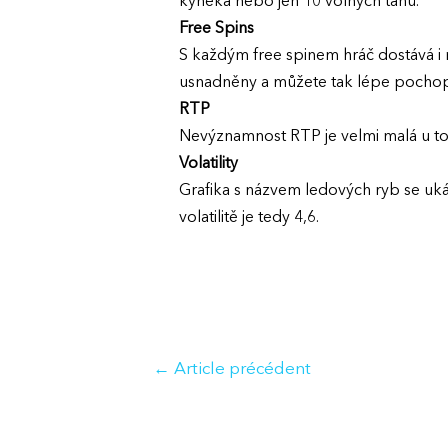
kyneka nebo jen 10 volných tahů.
Free Spins
S každým free spinem hráč dostává i 
usnadněny a můžete tak lépe pochopit
RTP
Nevýznamnost RTP je velmi malá u toh
Volatility
Grafika s názvem ledových ryb se uká
volatilitě je tedy 4,6.
Navigation
←
Article précédent
de
l’article