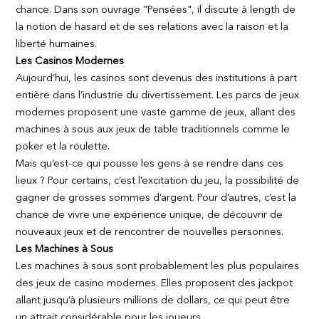
chance. Dans son ouvrage "Pensées", il discute à length de
la notion de hasard et de ses relations avec la raison et la
liberté humaines.
Les Casinos Modernes
Aujourd’hui, les casinos sont devenus des institutions à part
entière dans l’industrie du divertissement. Les parcs de jeux
modernes proposent une vaste gamme de jeux, allant des
machines à sous aux jeux de table traditionnels comme le
poker et la roulette.
Mais qu’est-ce qui pousse les gens à se rendre dans ces
lieux ? Pour certains, c’est l’excitation du jeu, la possibilité de
gagner de grosses sommes d’argent. Pour d’autres, c’est la
chance de vivre une expérience unique, de découvrir de
nouveaux jeux et de rencontrer de nouvelles personnes.
Les Machines à Sous
Les machines à sous sont probablement les plus populaires
des jeux de casino modernes. Elles proposent des jackpot
allant jusqu’à plusieurs millions de dollars, ce qui peut être
un attrait considérable pour les joueurs.