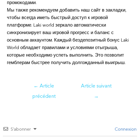
промокодами.
Мы также рекомендуем добавить наш сайт в закладки,
чтобы всегда иметь быстрый доступ к игровой
платформе. Laki world зеркало автоматически
синхронизирует ваш игровой прогресс и баланс с
основным аккаунтом. Каждый бездепозитный бонус Laki
World обладает правилами и условиями отыгрыша,
которые необходимо успеть выполнить. Это позволит
гемблерам быстрее получить долгожданный выигрыш.
Navigation
←
Article
Article suivant
de
précédent
→
l’article
S’abonner
Connexion