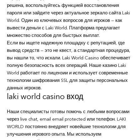
решена, воспользуйтесь функцией восстановления
пароля или зайдите через актуальное зеркало сайта Laki
World. Один из ключевых вопросов для игроков — как
вывести деньги с Laki World. Платформа предлагает
множество способов для быстрых выплат.
Если вы ищете надежную площадку с репутацией, где
вывод средств — это не квест, а стандартная процедура,
вы нашли то, что искали. Laki World Casino обеспечивает
полную безопасность всех операций. Наше казино Laki
World работает по лицензии и использует современные
технологии шифрования SSL для защиты персональных
данных игроков.
laki world casino вход
Наши специалисты готовы помочь с любыми вопросами
через live chat, email email protected или телефон. LAKI
WORLD постоянно внедряет новейшие технологии для
улучшения игрового опыта. Мы используем