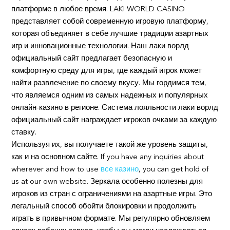
платформе в любое время. LAKI WORLD CASINO
представляет собой современную игровую платформу,
которая объединяет в себе лучшие традиции азартных
игр и инновационные технологии. Наш лаки ворлд
официальный сайт предлагает безопасную и
комфортную среду для игры, где каждый игрок может
найти развлечение по своему вкусу. Мы гордимся тем,
что являемся одним из самых надежных и популярных
онлайн-казино в регионе. Система лояльности лаки ворлд
официальный сайт награждает игроков очками за каждую
ставку.
Используя их, вы получаете такой же уровень защиты,
как и на основном сайте. If you have any inquiries about
wherever and how to use
все казино
, you can get hold of
us at our own website. Зеркала особенно полезны для
игроков из стран с ограничениями на азартные игры. Это
легальный способ обойти блокировки и продолжить
играть в привычном формате. Мы регулярно обновляем