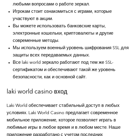
любыми вопросами о работе зеркал.
Игрокам стоит ознакомиться с играми, которые
участвуют в акции.
Вы можете использовать банковские карты,
электронные кошельки, криптовалюты и другие
современные методы.
Мы используем военный уровень шифрования SSL для
защиты всех передаваемых данных.
Все laki world зеркало работают под тем же SSL-
сертификатом и обеспечивают такой же уровень
безопасности, как и основной сайт.
laki world casino вход
Laki World обеспечивает стабильный доступ в любых
условиях. Laki World Casino предлагает современное
мобильное приложение, которое позволяет играть в
любимые игры в любое время и в любом месте. Наше
приложение разработано с учетом последних