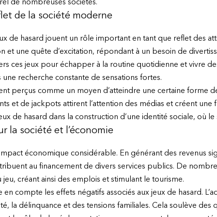
urel de nombreuses sociétés.
let de la société moderne
x de hasard jouent un rôle important en tant que reflet des attit
on et une quête d’excitation, répondant à un besoin de divert
ers ces jeux pour échapper à la routine quotidienne et vivre des
ns une recherche constante de sensations fortes.
uvent perçus comme un moyen d’atteindre une certaine forme d
nts et de jackpots attirent l’attention des médias et créent une f
 de hasard dans la construction d’une identité sociale, où le s
ur la société et l’économie
impact économique considérable. En générant des revenus sign
 contribuent au financement de divers services publics. De nomb
u jeu, créant ainsi des emplois et stimulant le tourisme.
 en compte les effets négatifs associés aux jeux de hasard. L’a
, la délinquance et des tensions familiales. Cela soulève des q