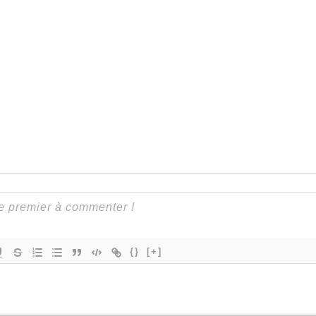
{}
[+]