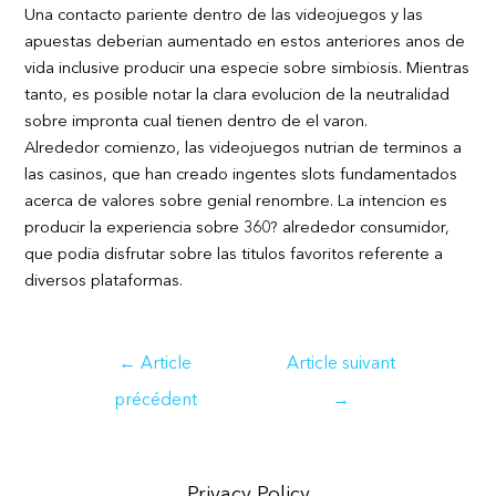
Una contacto pariente dentro de las videojuegos y las
apuestas deberian aumentado en estos anteriores anos de
vida inclusive producir una especie sobre simbiosis. Mientras
tanto, es posible notar la clara evolucion de la neutralidad
sobre impronta cual tienen dentro de el varon.
Alrededor comienzo, las videojuegos nutrian de terminos a
las casinos, que han creado ingentes slots fundamentados
acerca de valores sobre genial renombre. La intencion es
producir la experiencia sobre 360? alrededor consumidor,
que podia disfrutar sobre las titulos favoritos referente a
diversos plataformas.
Navigation
←
Article
Article suivant
de
précédent
→
l’article
Privacy Policy