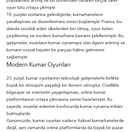
popülaritesi artmış ve bu dönemden itibaren birçok farklı
oyun türü ortaya çıkmıştır.
18. yüzyılın sonlarına gelindiğinde, kumarhanelerin
yasallaşması ve düzenlenmesi süreci başlamıştır. Fransa, bu
alanda öncülük eden ülkelerden biri olmuş, oyun türleri
çeşitlenmiş ve modern kumarhane kavramı şekillenmiştir. Bu
gelişmeler, insanların kumar oynamaya olan ilgisini artırmış ve
kumarın sosyal hayatın bir parçası haline gelmesini
sağlamıştır.
Modern Kumar Oyunları
20. yüzyıl, kumar oyunlarının teknolojik gelişmelerle birlikte
büyük bir dönüşüm yaşadığı bir dönem olmuştur. Özellikle
bilgisayar ve internetin yaygınlaşması, online kumar
platformlarının ortaya çıkmasına zemin hazırlamıştır. Bu
sayede, insanlar evlerinin konforunda kumar oynama imkânı
bulmuşlardır.
Günümüzde, kumar oyunları sadece fiziksel kumarhanelerde
değil, aynı zamanda online platformlarda da büyük bir pazar