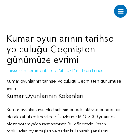
Aller
au
Main
contenu
Men
Kumar oyunlarının tarihsel
yolculuğu Geçmişten
günümüze evrimi
Laisser un commentaire
/
Public
/ Par
Elison Prince
Kumar oyunlarının tarihsel yolculuğu Geçmişten günümüze
evrimi
Kumar Oyunlarının Kökenleri
Kumar oyunları, insanlık tarihinin en eski aktivitelerinden biri
olarak kabul edilmektedir. İlk izlerine M.Ö. 3000 yıllarında
Mezopotamya’da rastlanmıştır. Bu dönemde, insan
toplulukları oyun taşları ve zarlar kullanarak şanslarını