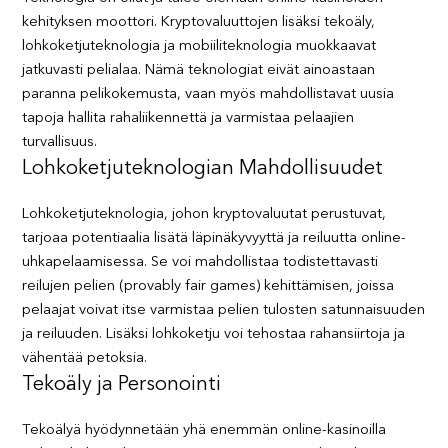
kehityksen moottori. Kryptovaluuttojen lisäksi tekoäly,
lohkoketjuteknologia ja mobiiliteknologia muokkaavat
jatkuvasti pelialaa. Nämä teknologiat eivät ainoastaan
paranna pelikokemusta, vaan myös mahdollistavat uusia
tapoja hallita rahaliikennettä ja varmistaa pelaajien
turvallisuus.
Lohkoketjuteknologian Mahdollisuudet
Lohkoketjuteknologia, johon kryptovaluutat perustuvat,
tarjoaa potentiaalia lisätä läpinäkyvyyttä ja reiluutta online-
uhkapelaamisessa. Se voi mahdollistaa todistettavasti
reilujen pelien (provably fair games) kehittämisen, joissa
pelaajat voivat itse varmistaa pelien tulosten satunnaisuuden
ja reiluuden. Lisäksi lohkoketju voi tehostaa rahansiirtoja ja
vähentää petoksia.
Tekoäly ja Personointi
Tekoälyä hyödynnetään yhä enemmän online-kasinoilla