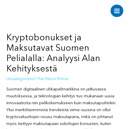
Aller
au
Main
contenu
Men
Kryptobonukset ja
Maksutavat Suomen
Pelialalla: Analyysi Alan
Kehityksestä
Uncategorized
/ Par
Elison Prince
Suomen digitaalinen uhkapelimarkkina on jatkuvassa
muutoksessa, ja teknologian kehitys tuo mukanaan uusia
innovaatioita niin pelikokemukseen kuin maksutapoihinkin.
Yksi merkittävimmistä trendeistä viime vuosina on ollut
kryptovaluuttojen nousu maksutapana, mikä on johtanut
myös tiettyyn maksutapaan sidottujen bonusten, kuten