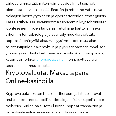
tärkeää ymmärtää, miten nämä uudet ilmiöt sopivat
olemassa olevaan lainsäädäntöön ja miten ne vaikuttavat
pelaajien käyttäytymiseen ja operaattoreiden strategioihin.
Tässä artikkelissa syvennymme tarkemmin kryptobonusten
luonteeseen, niiden tarjoamiin etuihin ja haittoihin, sekä
siihen, miten teknologia ja sääntely muokkaavat tätä
nopeasti kehittyvää alaa. Analyysimme perustuu alan
asiantuntijoiden näkemyksiin ja pyrkii tarjoamaan syvällisen
ymmärryksen tästä kiehtovasta ilmiöstä. Alan toimijoiden,
kuten esimerkiksi
orionsbetcasino.fi
, on pysyttävä ajan
tasalla näistä muutoksista.
Kryptovaluutat Maksutapana
Online-kasinoilla
Kryptovaluutat, kuten Bitcoin, Ethereum ja Litecoin, ovat
mullistaneet monia teollisuudenaloja, eikä uhkapeliala ole
poikkeus. Niiden hajautettu luonne, nopeat transaktiot ja
potentiaalisesti alhaisemmat kulut tekevät niistä