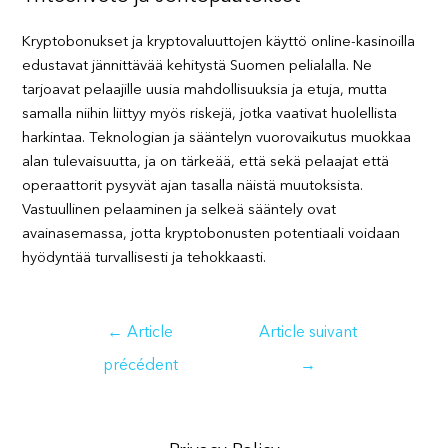
Kryptobonukset ja kryptovaluuttojen käyttö online-kasinoilla
edustavat jännittävää kehitystä Suomen pelialalla. Ne
tarjoavat pelaajille uusia mahdollisuuksia ja etuja, mutta
samalla niihin liittyy myös riskejä, jotka vaativat huolellista
harkintaa. Teknologian ja sääntelyn vuorovaikutus muokkaa
alan tulevaisuutta, ja on tärkeää, että sekä pelaajat että
operaattorit pysyvät ajan tasalla näistä muutoksista.
Vastuullinen pelaaminen ja selkeä sääntely ovat
avainasemassa, jotta kryptobonusten potentiaali voidaan
hyödyntää turvallisesti ja tehokkaasti.
Navigation
←
Article
Article suivant
de
précédent
→
l’article