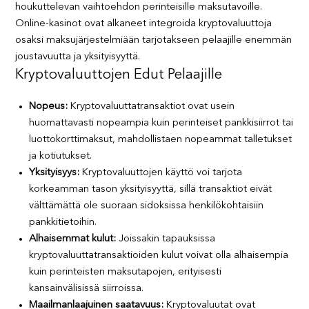
houkuttelevan vaihtoehdon perinteisille maksutavoille.
Online-kasinot ovat alkaneet integroida kryptovaluuttoja
osaksi maksujärjestelmiään tarjotakseen pelaajille enemmän
joustavuutta ja yksityisyyttä.
Kryptovaluuttojen Edut Pelaajille
Nopeus:
Kryptovaluuttatransaktiot ovat usein
huomattavasti nopeampia kuin perinteiset pankkisiirrot tai
luottokorttimaksut, mahdollistaen nopeammat talletukset
ja kotiutukset.
Yksityisyys:
Kryptovaluuttojen käyttö voi tarjota
korkeamman tason yksityisyyttä, sillä transaktiot eivät
välttämättä ole suoraan sidoksissa henkilökohtaisiin
pankkitietoihin.
Alhaisemmat kulut:
Joissakin tapauksissa
kryptovaluuttatransaktioiden kulut voivat olla alhaisempia
kuin perinteisten maksutapojen, erityisesti
kansainvälisissä siirroissa.
Maailmanlaajuinen saatavuus:
Kryptovaluutat ovat