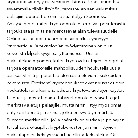
kryptobonusten, yleistymiseen. Tämä artikkeli pureutuu
syvemmälle tähän ilmiöön, tarkastellen sen vaikutuksia
pelaajiin, operaattoreihin ja sääntelyyn Suomessa.
Analysoimme, miten kryptobonukset eroavat perinteisistä
tarjouksista ja mitä ne merkitsevät alan tulevaisuudelle.
Online-kasinoiden maailma on aina ollut synonyymi
innovaatiolle, ja teknologian hyödyntäminen on ollut
keskeistä kilpailukyvyn säilyttämisessä. Uusien
maksuteknologioiden, kuten kryptovaluuttojen, integrointi
tarjoaa operaattoreille mahdollisuuden houkutella uusia
asiakasryhmiä ja parantaa olemassa olevien asiakkaiden
kokemusta. Erityisesti kryptobonukset ovat nousseet esiin
houkuttelevana keinona edistää kryptovaluuttojen käyttöä
talletus- ja nostotapana. Tällaiset bonukset voivat tarjota
merkittäviä etuja pelaajille, mutta niihin liittyy myös omat
erityispiirteensä ja riskinsä, jotka on syytä ymmärtää.
Suomen markkinoilla, joilla sääntely on tiukkaa ja pelaajien
turvallisuus etusijalla, kryptobonusten ja niihin liittyvien
maksutapojen kehitys vaatii huolellista tarkastelua. On