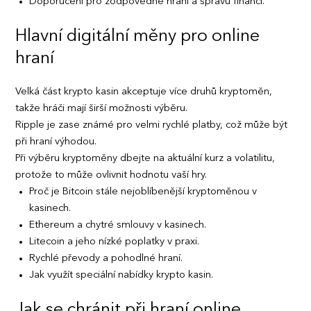
Doporučení pro zodpovědné hraní a správu financí.
Hlavní digitální měny pro online
hraní
Velká část krypto kasin akceptuje více druhů kryptoměn,
takže hráči mají širší možnosti výběru.
Ripple je zase známé pro velmi rychlé platby, což může být
při hraní výhodou.
Při výběru kryptoměny dbejte na aktuální kurz a volatilitu,
protože to může ovlivnit hodnotu vaší hry.
Proč je Bitcoin stále nejoblíbenější kryptoměnou v
kasinech.
Ethereum a chytré smlouvy v kasinech.
Litecoin a jeho nízké poplatky v praxi.
Rychlé převody a pohodlné hraní.
Jak využít speciální nabídky krypto kasin.
Jak se chránit při hraní online