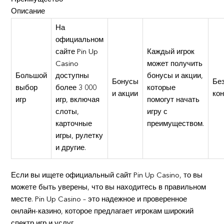
Описание
На
официальном
сайте Pin Up
Каждый игрок
Casino
может получить
Большой
доступны
бонусы и акции,
Бонусы
Бе
выбор
более 3 000
которые
и акции
ко
игр
игр, включая
помогут начать
слоты,
игру с
карточные
преимуществом.
игры, рулетку
и другие.
Если вы ищете официальный сайт Pin Up Casino, то вы
можете быть уверены, что вы находитесь в правильном
месте. Pin Up Casino – это надежное и проверенное
онлайн-казино, которое предлагает игрокам широкий
спектр игр и услуг.