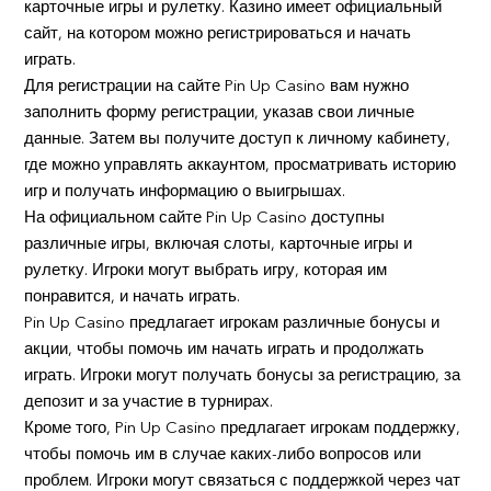
карточные игры и рулетку. Казино имеет официальный
сайт, на котором можно регистрироваться и начать
играть.
Для регистрации на сайте Pin Up Casino вам нужно
заполнить форму регистрации, указав свои личные
данные. Затем вы получите доступ к личному кабинету,
где можно управлять аккаунтом, просматривать историю
игр и получать информацию о выигрышах.
На официальном сайте Pin Up Casino доступны
различные игры, включая слоты, карточные игры и
рулетку. Игроки могут выбрать игру, которая им
понравится, и начать играть.
Pin Up Casino предлагает игрокам различные бонусы и
акции, чтобы помочь им начать играть и продолжать
играть. Игроки могут получать бонусы за регистрацию, за
депозит и за участие в турнирах.
Кроме того, Pin Up Casino предлагает игрокам поддержку,
чтобы помочь им в случае каких-либо вопросов или
проблем. Игроки могут связаться с поддержкой через чат