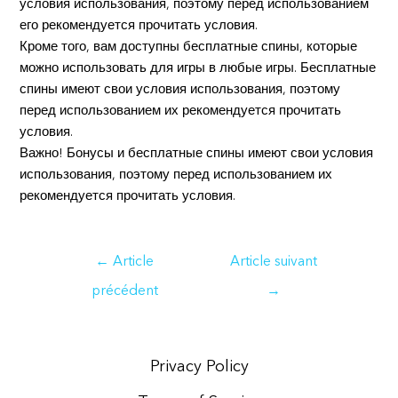
условия использования, поэтому перед использованием
его рекомендуется прочитать условия.
Кроме того, вам доступны бесплатные спины, которые
можно использовать для игры в любые игры. Бесплатные
спины имеют свои условия использования, поэтому
перед использованием их рекомендуется прочитать
условия.
Важно! Бонусы и бесплатные спины имеют свои условия
использования, поэтому перед использованием их
рекомендуется прочитать условия.
Navigation
←
Article
Article suivant
de
précédent
→
l’article
Privacy Policy