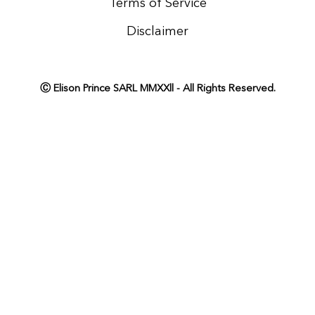
Terms of Service
Disclaimer
Ⓒ Elison Prince SARL MMXXll - All Rights Reserved.