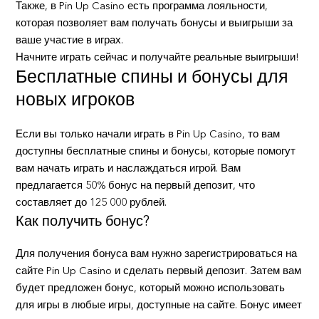
Также, в Pin Up Casino есть программа лояльности,
которая позволяет вам получать бонусы и выигрыши за
ваше участие в играх.
Начните играть сейчас и получайте реальные выигрыши!
Бесплатные спины и бонусы для
новых игроков
Если вы только начали играть в Pin Up Casino, то вам
доступны бесплатные спины и бонусы, которые помогут
вам начать играть и наслаждаться игрой. Вам
предлагается 50% бонус на первый депозит, что
составляет до 125 000 рублей.
Как получить бонус?
Для получения бонуса вам нужно зарегистрироваться на
сайте Pin Up Casino и сделать первый депозит. Затем вам
будет предложен бонус, который можно использовать
для игры в любые игры, доступные на сайте. Бонус имеет