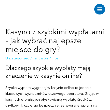
Aller
au
Main
contenu
Men
Kasyno z szybkimi wypłatami
– jak wybrać najlepsze
miejsce do gry?
Uncategorized
/ Par
Elison Prince
Dlaczego szybkie wypłaty mają
znaczenie w kasynie online?
Szybka wypłata wygranej w kasynie online to jeden z
kluczowych wyznaczników uczciwego operatora. Grając w
kasynach oferujących błyskawiczną wypłatę środków,
użytkownik czuje się bezpiecznie, że wygrane wpłyną na