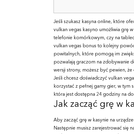
Jeśli szukasz kasyna online, które of
vulkan vegas kasyno umożliwia grę w 
telefonie komórkowym, czy na tablec
vulkan vegas bonus to kolejny powód
powitalnych, które pomogą im zwięks
pozwalają graczom na zdobywanie dod
wersji strony, możesz być pewien, że
Jeśli chcesz doświadczyć vulkan vegas
korzystać z pełnej gamy gier, w tym 
która jest dostępna 24 godziny na d
Jak zacząć grę w k
Aby zacząć grę w kasynie na urządzen
Następnie musisz zarejestrować się n