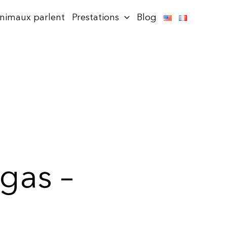
animaux parlent
Prestations
Blog
gas –