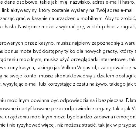
e dane osobowe, takie jak imię, nazwisko, adres e-mail i hasło.
 link aktywacyjny, który zostanie wysłany na Twój adres e-mail.
zacząć grać w kasynie na urządzeniu mobilnym. Aby to zrobić,
 i hasła. Następnie możesz wybrać grę, w którą chcesz zagrać,
erowanych przez kasyno, musisz najpierw zapoznać się z warunk
s bonus może być dostępny tylko dla nowych graczy, którzy zar
ądzeniu mobilnym, musisz użyć przeglądarki internetowej, tak
s strony kasyna, takiego jak Vulkan Vegas pl, i zalogować się n
 na swoje konto, musisz skontaktować się z działem obsługi k
wysyłając e-mail lub korzystając z czatu na żywo, takiego jak 
eniu mobilnym powinna być odpowiedzialna i bezpieczna. Dlate
jonowane i certyfikowane przez odpowiednie organy, takie jak V
e na urządzeniu mobilnym może być bardzo zabawna i emocjonu
e i nie ryzykować więcej, niż możesz stracić, tak jak w przyp