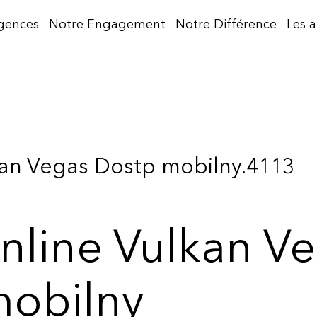
gences
Notre Engagement
Notre Différence
Les 
kan Vegas Dostp mobilny.4113
nline Vulkan Ve
mobilny