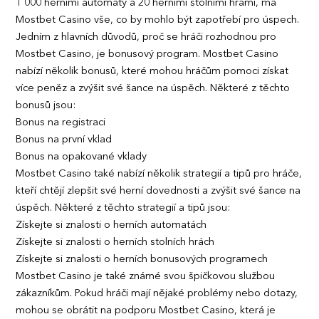
1 000 herními automaty a 20 herními stolními hrami, má
Mostbet Casino vše, co by mohlo být zapotřebí pro úspech.
Jedním z hlavních důvodů, proč se hráči rozhodnou pro
Mostbet Casino, je bonusový program. Mostbet Casino
nabízí několik bonusů, které mohou hráčům pomoci získat
více peněz a zvýšit své šance na úspěch. Některé z těchto
bonusů jsou:
Bonus na registraci
Bonus na první vklad
Bonus na opakované vklady
Mostbet Casino také nabízí několik strategií a tipů pro hráče,
kteří chtějí zlepšit své herní dovednosti a zvýšit své šance na
úspěch. Některé z těchto strategií a tipů jsou:
Získejte si znalosti o herních automatách
Získejte si znalosti o herních stolních hrách
Získejte si znalosti o herních bonusových programech
Mostbet Casino je také známé svou špičkovou službou
zákazníkům. Pokud hráči mají nějaké problémy nebo dotazy,
mohou se obrátit na podporu Mostbet Casino, která je