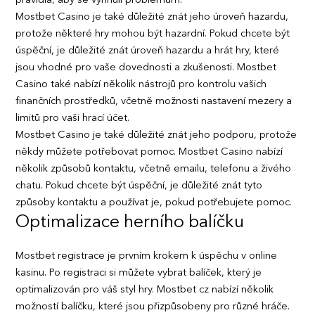
pravidla, aby se vyhnuli problémům.
Mostbet Casino je také důležité znát jeho úroveň hazardu,
protože některé hry mohou být hazardní. Pokud chcete být
úspěční, je důležité znát úroveň hazardu a hrát hry, které
jsou vhodné pro vaše dovednosti a zkušenosti. Mostbet
Casino také nabízí několik nástrojů pro kontrolu vašich
finančních prostředků, včetně možnosti nastavení mezery a
limitů pro vaši hrací účet.
Mostbet Casino je také důležité znát jeho podporu, protože
někdy můžete potřebovat pomoc. Mostbet Casino nabízí
několik způsobů kontaktu, včetně emailu, telefonu a živého
chatu. Pokud chcete být úspěční, je důležité znát tyto
způsoby kontaktu a používat je, pokud potřebujete pomoc.
Optimalizace herního balíčku
Mostbet registrace je prvním krokem k úspěchu v online
kasinu. Po registraci si můžete vybrat balíček, který je
optimalizován pro váš styl hry. Mostbet cz nabízí několik
možností balíčku, které jsou přizpůsobeny pro různé hráče.