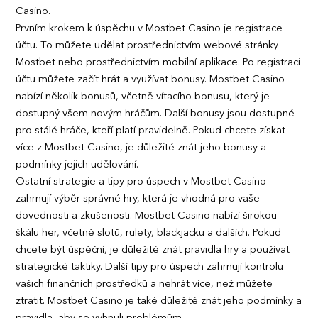
Casino.
Prvním krokem k úspěchu v Mostbet Casino je registrace
účtu. To můžete udělat prostřednictvím webové stránky
Mostbet nebo prostřednictvím mobilní aplikace. Po registraci
účtu můžete začít hrát a využívat bonusy. Mostbet Casino
nabízí několik bonusů, včetně vítacího bonusu, který je
dostupný všem novým hráčům. Další bonusy jsou dostupné
pro stálé hráče, kteří platí pravidelně. Pokud chcete získat
více z Mostbet Casino, je důležité znát jeho bonusy a
podmínky jejich udělování.
Ostatní strategie a tipy pro úspech v Mostbet Casino
zahrnují výběr správné hry, která je vhodná pro vaše
dovednosti a zkušenosti. Mostbet Casino nabízí širokou
škálu her, včetně slotů, rulety, blackjacku a dalších. Pokud
chcete být úspěční, je důležité znát pravidla hry a používat
strategické taktiky. Další tipy pro úspech zahrnují kontrolu
vašich finančních prostředků a nehrát více, než můžete
ztratit. Mostbet Casino je také důležité znát jeho podmínky a