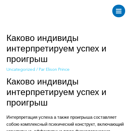
Aller
au
Main
contenu
Men
Каково индивиды
интерпретируем успех и
проигрыш
Uncategorized
/ Par
Elison Prince
Каково индивиды
интерпретируем успех и
проигрыш
Интерпретация успеха а также проигрыша составляет
собою комплексный психический конструкт, включающий