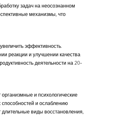
бработку задач на неосознанном
роспективные механизмы, что
и увеличить эффективность.
нии реакции и улучшении качества
родуктивность деятельности на 20–
 организмные и психологические
х способностей и ослаблению
т длительные виды восстановления,