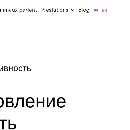
animaux parlent
Prestations
Blog
ивность
овление
ть