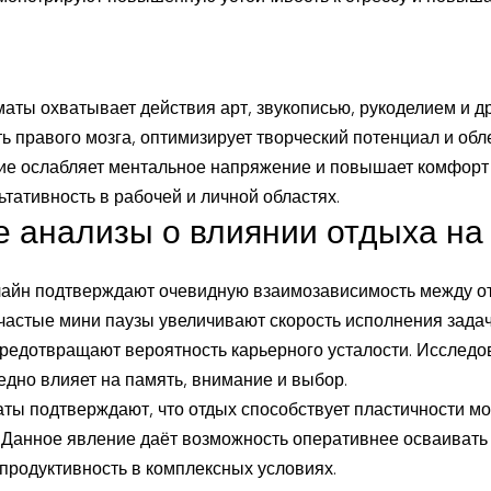
маты охватывает действия арт, звукописью, рукоделием и
ть правого мозга, оптимизирует творческий потенциал и об
ие ослабляет ментальное напряжение и повышает комфорт 
ьтативность в рабочей и личной областях.
е анализы о влиянии отдыха на
айн подтверждают очевидную взаимозависимость между от
 частые мини паузы увеличивают скорость исполнения зада
редотвращают вероятность карьерного усталости. Исследо
дно влияет на память, внимание и выбор.
ты подтверждают, что отдых способствует пластичности мо
 Данное явление даёт возможность оперативнее осваивать 
продуктивность в комплексных условиях.