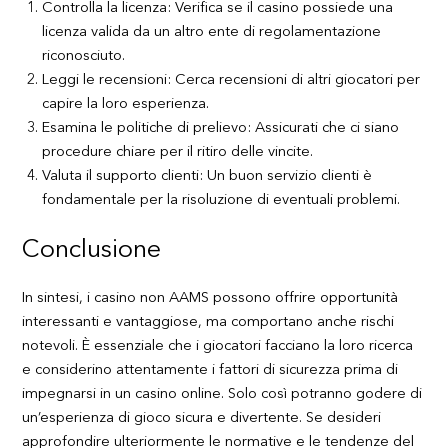
Controlla la licenza: Verifica se il casino possiede una
licenza valida da un altro ente di regolamentazione
riconosciuto.
Leggi le recensioni: Cerca recensioni di altri giocatori per
capire la loro esperienza.
Esamina le politiche di prelievo: Assicurati che ci siano
procedure chiare per il ritiro delle vincite.
Valuta il supporto clienti: Un buon servizio clienti è
fondamentale per la risoluzione di eventuali problemi.
Conclusione
In sintesi, i casino non AAMS possono offrire opportunità
interessanti e vantaggiose, ma comportano anche rischi
notevoli. È essenziale che i giocatori facciano la loro ricerca
e considerino attentamente i fattori di sicurezza prima di
impegnarsi in un casino online. Solo così potranno godere di
un’esperienza di gioco sicura e divertente. Se desideri
approfondire ulteriormente le normative e le tendenze del