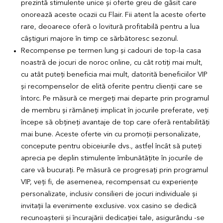
prezintă stimulente unice și oferte greu de găsit care
onorează aceste ocazii cu Flair. Fii atent la aceste oferte
rare, deoarece oferă o lovitură profitabilă pentru a lua
câștiguri majore în timp ce sărbătoresc sezonul.
Recompense pe termen lung și cadouri de top-la casa
noastră de jocuri de noroc online, cu cât rotiți mai mult,
cu atât puteți beneficia mai mult, datorită beneficiilor VIP
și recompenselor de elită oferite pentru clienții care se
întorc. Pe măsură ce mergeți mai departe prin programul
de membru și rămâneți implicat în jocurile preferate, veți
începe să obțineți avantaje de top care oferă rentabilități
mai bune. Aceste oferte vin cu promoții personalizate,
concepute pentru obiceiurile dvs., astfel încât să puteți
aprecia pe deplin stimulente îmbunătățite în jocurile de
care vă bucurați. Pe măsură ce progresați prin programul
VIP, veți fi, de asemenea, recompensat cu experiențe
personalizate, inclusiv consilieri de jocuri individuale și
invitații la evenimente exclusive. vox casino se dedică
recunoașterii și încurajării dedicației tale, asigurându -se