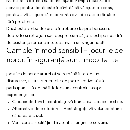
Nu ezitați niciodată să primiți ajutor. Echipa noastră de
servicii pentru clienți este încântată să vă ajute pe ceas,
pentru a vă asigura că experiența dvs. de cazino rămâne
fără probleme.
Dacă este vorba despre o întrebare despre bonusuri,
depozite și retrageri sau despre cum să joci, echipa noastră
de asistență rămâne întotdeauna la un singur apel!
Gamble în mod sensibil – jocurile de
noroc în siguranță sunt importante
jocurile de noroc ar trebui să rămână întotdeauna
distractive, iar instrumentele de joc receptive ajută
participanții să dețină întotdeauna controlul asupra
experienței lor.
Capace de fond – controlați -vă banca cu capace flexibile.
Alternative de excludere – Restrângeți -vă voluntar atunci
când este cazul.
Verificare a realității – Fii atent la lungimile sesiunii.