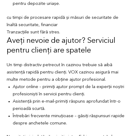
pentru depozite uriașe.
cu timpi de procesare rapidă și măsuri de securitate de
înaltă securitate, financiar
Tranzacțiile sunt fără stres.
Aveți nevoie de ajutor? Serviciul
pentru clienți are spatele
Un timp distractiv petrecut în cazinou trebuie să aibă
asistență rapidă pentru clienți. VOX cazinou asigură mai
multe metode pentru a obține ajutor profesional.
Ajutor online – primiți ajutor prompt de la experții noștri
profesioniști în servicii pentru clienți.
Asistență prin e-mail-primiți răspuns aprofundat într-o
perioadă scurtă.
Întrebări frecvente minuțioase – găsiți răspunsuri rapide
despre anchetele comune.