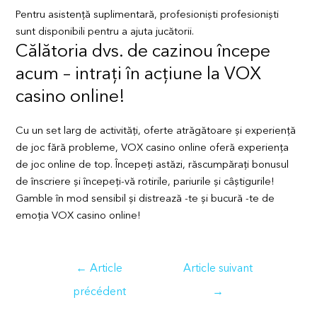
Pentru asistență suplimentară, profesioniști profesioniști
sunt disponibili pentru a ajuta jucătorii.
Călătoria dvs. de cazinou începe
acum – intrați în acțiune la VOX
casino online!
Cu un set larg de activități, oferte atrăgătoare și experiență
de joc fără probleme, VOX casino online oferă experiența
de joc online de top. Începeți astăzi, răscumpărați bonusul
de înscriere și începeți-vă rotirile, pariurile și câștigurile!
Gamble în mod sensibil și distrează -te și bucură -te de
emoția VOX casino online!
Navigation
←
Article
Article suivant
de
précédent
→
l’article