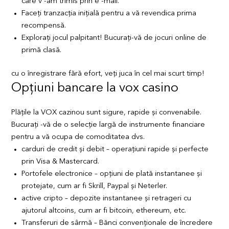
care v -am trimis prin e -mail.
Faceți tranzacția inițială pentru a vă revendica prima
recompensă.
Explorați jocul palpitant! Bucurați-vă de jocuri online de
primă clasă.
cu o înregistrare fără efort, veți juca în cel mai scurt timp!
Opțiuni bancare la vox casino
Plățile la VOX cazinou sunt sigure, rapide și convenabile.
Bucurați -vă de o selecție largă de instrumente financiare
pentru a vă ocupa de comoditatea dvs.
carduri de credit și debit – operațiuni rapide și perfecte
prin Visa & Mastercard.
Portofele electronice – opțiuni de plată instantanee și
protejate, cum ar fi Skrill, Paypal și Neterler.
active cripto – depozite instantanee și retrageri cu
ajutorul altcoins, cum ar fi bitcoin, ethereum, etc.
Transferuri de sârmă – Bănci convenționale de încredere