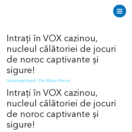
Aller
au
Main
contenu
Men
Intrați în VOX cazinou,
nucleul călătoriei de jocuri
de noroc captivante și
sigure!
Uncategorized
/ Par
Elison Prince
Intrați în VOX cazinou,
nucleul călătoriei de jocuri
de noroc captivante și
sigure!