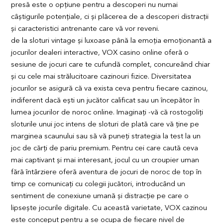
presă este o opțiune pentru a descoperi nu numai
câștigurile potențiale, ci și plăcerea de a descoperi distracții
și caracteristici antrenante care vă vor reveni.
de la sloturi vintage și luxoase până la emoția emoționantă a
jocurilor dealeri interactive, VOX casino online oferă o
sesiune de jocuri care te cufundă complet, concureând chiar
și cu cele mai strălucitoare cazinouri fizice. Diversitatea
jocurilor se asigură că va exista ceva pentru fiecare cazinou,
indiferent dacă ești un jucător calificat sau un începător în
lumea jocurilor de noroc online. Imaginați -vă că rostogoliți
sloturile unui joc intens de sloturi de plată care vă ține pe
marginea scaunului sau să vă puneți strategia la test la un
joc de cărți de pariu premium. Pentru cei care caută ceva
mai captivant și mai interesant, jocul cu un croupier uman
fără întârziere oferă aventura de jocuri de noroc de top în
timp ce comunicați cu colegii jucători, introducând un
sentiment de conexiune umană și distracție pe care o
lipsește jocurile digitale. Cu această varietate, VOX cazinou
este conceput pentru a se ocupa de fiecare nivel de