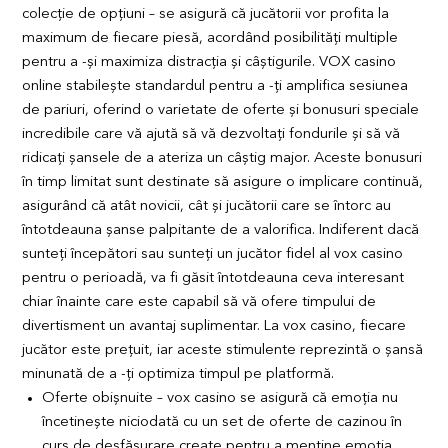
colecție de opțiuni – se asigură că jucătorii vor profita la
maximum de fiecare piesă, acordând posibilități multiple
pentru a -și maximiza distracția și câștigurile. VOX casino
online stabilește standardul pentru a -ți amplifica sesiunea
de pariuri, oferind o varietate de oferte și bonusuri speciale
incredibile care vă ajută să vă dezvoltați fondurile și să vă
ridicați șansele de a ateriza un câștig major. Aceste bonusuri
în timp limitat sunt destinate să asigure o implicare continuă,
asigurând că atât novicii, cât și jucătorii care se întorc au
întotdeauna șanse palpitante de a valorifica. Indiferent dacă
sunteți începători sau sunteți un jucător fidel al vox casino
pentru o perioadă, va fi găsit întotdeauna ceva interesant
chiar înainte care este capabil să vă ofere timpului de
divertisment un avantaj suplimentar. La vox casino, fiecare
jucător este prețuit, iar aceste stimulente reprezintă o șansă
minunată de a -ți optimiza timpul pe platformă.
Oferte obișnuite – vox casino se asigură că emoția nu
încetinește niciodată cu un set de oferte de cazinou în
curs de desfășurare create pentru a menține emoția.