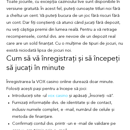
Toate jocurile, cu excepția cazinoului live sunt disponibile în
versiune gratuită. În acest fel, puteți cunoaște titluri noi fără
a cheltui un cent. Vă puteți bucura de un joc fără riscuri fără
un cont. Dar fiți conștienți că atunci când jucați fără depozit,
nu veți câștiga premii din lumea reală. Pentru a vă retrage
recompensele, contul dvs. are nevoie de un depozit real
care are un sold finanțat. Cu o mulțime de tipuri de jocuri, nu
există niciodată lipsa de jocuri noi.
Cum să vă înregistrați și să începeți
să jucați în minute
Înregistrarea la VOX casino online durează doar minute.
Folosiți acești pași pentru a începe să joci:
Introduceți site -ul
vox casino
și apăsați „Înscrieți -vă”.
Furnizați informațiile dvs. de identitate și de contact,
inclusiv numele complet, e -mail, numărul de celule și
metoda de finanțare.
Confirmați contul dvs. printr -un e -mail de validare pe