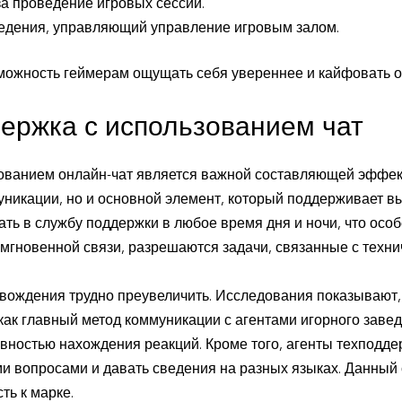
за проведение игровых сессий.
ведения, управляющий управление игровым залом.
можность геймерам ощущать себя увереннее и кайфовать от
ержка с использованием чат
ованием онлайн-чат является важной составляющей эффект
уникации, но и основной элемент, который поддерживает в
вать в службу поддержки в любое время дня и ночи, что осо
 мгновенной связи, разрешаются задачи, связанные с техн
ождения трудно преувеличить. Исследования показывают,
ак главный метод коммуникации с агентами игорного завед
вностью нахождения реакций. Кроме того, агенты техподде
и вопросами и давать сведения на разных языках. Данный 
ть к марке.