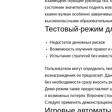
взаимодействующие руководства, к
состоянии значительно поднять вов
казино вулкан особенно заманчивы
высококлассными образовательным
Тестовый-режим д
Недостаток денежных рисков
Возможность изучения правил и 
Испытание стратегий без инвест
Пользователи могут определить люб
вознаграждения он предлагает. Дан
без необходимости сразу вносить р
Демо-режим также предоставляет ш
о возможных потерях. Впрочем стои
Следует применять демонстрационны
Игровые автоматы