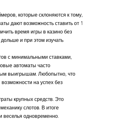
меров, которые склоняются к тому,
аты дают возможность ставить от 1
личить время игры в казино без
дольше и при этом изучать
тов с минимальными ставками,
ровые автоматы часто
стым выигрышам. Любопытно, что
возможности на успех без
траты крупных средств. Это
механику слотов. В итоге
и веселья одновременно.