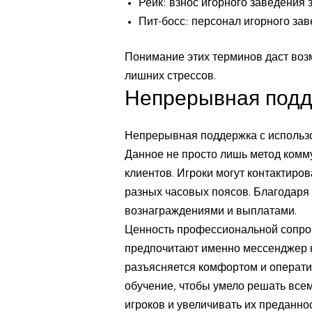
Рейк: взнос игорного заведения 
Пит-босс: персонал игорного за
Понимание этих терминов даст воз
лишних стрессов.
Непрерывная подд
Непрерывная поддержка с использ
Данное не просто лишь метод комм
клиентов. Игроки могут контактиро
разных часовых поясов. Благодаря
вознаграждениями и выплатами.
Ценность профессиональной сопров
предпочитают именно мессенджер к
разъясняется комфортом и операти
обучение, чтобы умело решать всем
игроков и увеличивать их преданнос