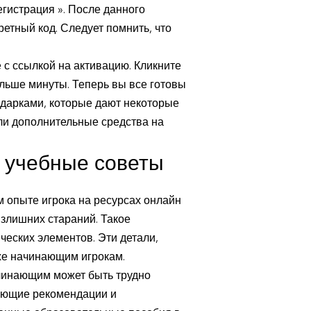
егистрация ». После данного
етный код. Следует помнить, что
с ссылкой на активацию. Кликните
ольше минуты. Теперь вы все готовы
одарками, которые дают некоторые
ли дополнительные средства на
 учебные советы
 опыте игрока на ресурсах онлайн
излишних стараний. Такое
еских элементов. Эти детали,
же начинающим игрокам.
чинающим может быть трудно
вающие рекомендации и