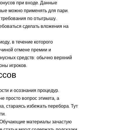
онусов при входе. Данные
рые можно применять для пари.
 требования по отыгрышу.
ебоваться сделать вложения на
иоду, в течение которого
ичиной отмене премии и
онусных средств: обычно верхний
оны игроков.
ссов
сти и осознания процедур.
е просто вопрос этикета, а
а, стараясь избежать перебора. Тут
ти.
. Обучающие материалы зачастую