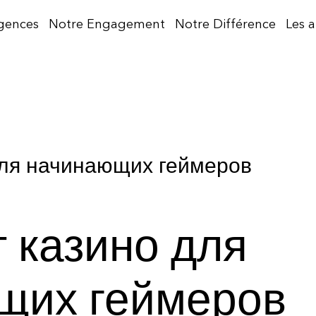
gences
Notre Engagement
Notre Différence
Les 
для начинающих геймеров
 казино для
щих геймеров