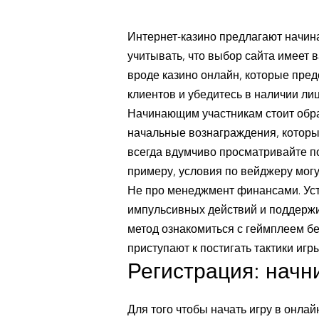
Интернет-казино предлагают начин
учитывать, что выбор сайта имеет
вроде казино онлайн, которые пре
клиентов и убедитесь в наличии ли
Начинающим участникам стоит обр
начальные вознаграждения, которы
всегда вдумчиво просматривайте п
примеру, условия по вейджеру могу
Не про менеджмент финансами. Уста
импульсивных действий и поддержи
метод ознакомиться с геймплеем без
приступают к постигать тактики игр
Регистрация: начни
Для того чтобы начать игру в онлай