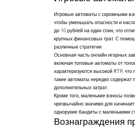
Игровые автоматы с скромными взн
чтобы уменьшать опасности и насла
до 10 рублей на один спин, что отл
крупных финансовых трат. С помощь
различные стратегии.
Основная часть онлайн игорных за
включая топовые автоматы от топов
характеризуются высокой RTP, что 
такие автоматы нередко содержат 
дополнительных затрат.
Кроме того, маленькие взносы позв
чрезвычайно значимо для начинает 
однорукие бандиты с маленькими с
Вознаграждения п