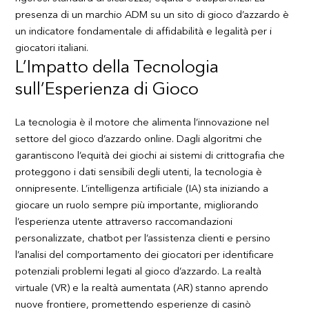
presenza di un marchio ADM su un sito di gioco d’azzardo è
un indicatore fondamentale di affidabilità e legalità per i
giocatori italiani.
L’Impatto della Tecnologia
sull’Esperienza di Gioco
La tecnologia è il motore che alimenta l’innovazione nel
settore del gioco d’azzardo online. Dagli algoritmi che
garantiscono l’equità dei giochi ai sistemi di crittografia che
proteggono i dati sensibili degli utenti, la tecnologia è
onnipresente. L’intelligenza artificiale (IA) sta iniziando a
giocare un ruolo sempre più importante, migliorando
l’esperienza utente attraverso raccomandazioni
personalizzate, chatbot per l’assistenza clienti e persino
l’analisi del comportamento dei giocatori per identificare
potenziali problemi legati al gioco d’azzardo. La realtà
virtuale (VR) e la realtà aumentata (AR) stanno aprendo
nuove frontiere, promettendo esperienze di casinò