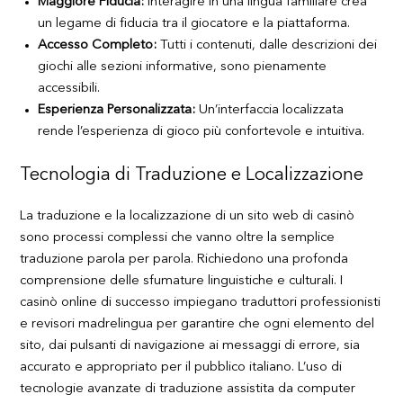
Maggiore Fiducia:
Interagire in una lingua familiare crea
un legame di fiducia tra il giocatore e la piattaforma.
Accesso Completo:
Tutti i contenuti, dalle descrizioni dei
giochi alle sezioni informative, sono pienamente
accessibili.
Esperienza Personalizzata:
Un’interfaccia localizzata
rende l’esperienza di gioco più confortevole e intuitiva.
Tecnologia di Traduzione e Localizzazione
La traduzione e la localizzazione di un sito web di casinò
sono processi complessi che vanno oltre la semplice
traduzione parola per parola. Richiedono una profonda
comprensione delle sfumature linguistiche e culturali. I
casinò online di successo impiegano traduttori professionisti
e revisori madrelingua per garantire che ogni elemento del
sito, dai pulsanti di navigazione ai messaggi di errore, sia
accurato e appropriato per il pubblico italiano. L’uso di
tecnologie avanzate di traduzione assistita da computer