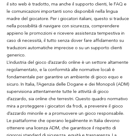
il sito web è tradotto, ma anche il supporto clienti, le FAQ e
le comunicazioni importanti sono disponibili nella lingua
madre del giocatore. Per i giocatori italiani, questo si traduce
nella possibilità di navigare con sicurezza, comprendere
appieno le promozioni e ricevere assistenza tempestiva in
caso di necessità, il tutto senza dover fare affidamento su
traduzioni automatiche imprecise o su un supporto clienti
generico.
L’industria del gioco d’azzardo online è un settore altamente
regolamentato, e la conformità alle normative locali è
fondamentale per garantire un ambiente di gioco equo e
sicuro. In Italia, l’Agenzia delle Dogane e dei Monopoli (ADM)
supervisiona attentamente tutte le attività di gioco
d’azzardo, sia online che terrestri. Questo quadro normativo
mira a proteggere i giocatori da frodi, a prevenire il gioco
d’azzardo minorile e a promuovere un gioco responsabile.
Le piattaforme che operano legalmente in Italia devono
ottenere una licenza ADM, che garantisce il rispetto di
rigorosi standard di sicurezza, equità e trasparenza. La