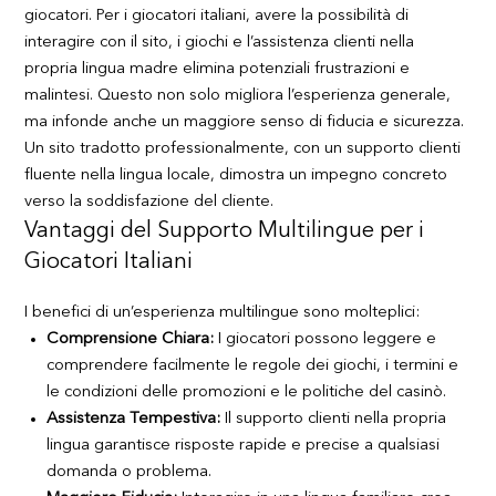
giocatori. Per i giocatori italiani, avere la possibilità di
interagire con il sito, i giochi e l’assistenza clienti nella
propria lingua madre elimina potenziali frustrazioni e
malintesi. Questo non solo migliora l’esperienza generale,
ma infonde anche un maggiore senso di fiducia e sicurezza.
Un sito tradotto professionalmente, con un supporto clienti
fluente nella lingua locale, dimostra un impegno concreto
verso la soddisfazione del cliente.
Vantaggi del Supporto Multilingue per i
Giocatori Italiani
I benefici di un’esperienza multilingue sono molteplici:
Comprensione Chiara:
I giocatori possono leggere e
comprendere facilmente le regole dei giochi, i termini e
le condizioni delle promozioni e le politiche del casinò.
Assistenza Tempestiva:
Il supporto clienti nella propria
lingua garantisce risposte rapide e precise a qualsiasi
domanda o problema.