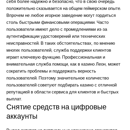
себя более надежно и безопасно, что в свою очередь
положительно сказывается на общем геймерском опыте.
Впрочем не любое игорное заведение могут гордиться
столь быстрыми финансовыми операциями. Часто
пользователи имеют дело с промедлениями из-за
аутентификации удостоверений или технических
неисправностей. В таких обстоятельствах, по мнению
многих пользователей, служба поддержки клиентов
играет ключевую функцию. Профессиональная и
внимательная служба помощи, как в казино Леон, может
сократить проблемы и поддержать верность
пользователей. Поэтому значительное количество
пользователей советуют подбирать казино с отличной
репутацией в области сервиса для клиентов и быстрых
выплат.
Снятие средств на цифровые
аккаунты