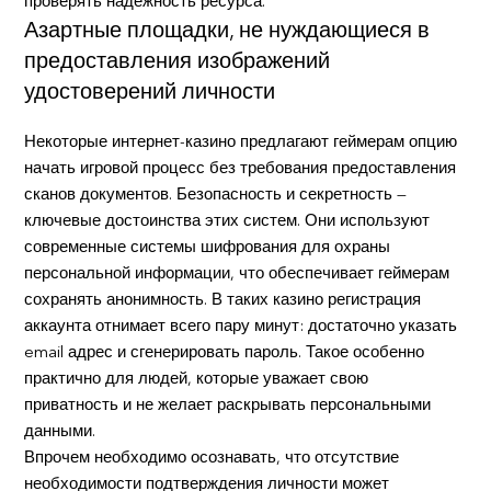
проверять надежность ресурса.
Азартные площадки, не нуждающиеся в
предоставления изображений
удостоверений личности
Некоторые интернет-казино предлагают геймерам опцию
начать игровой процесс без требования предоставления
сканов документов. Безопасность и секретность —
ключевые достоинства этих систем. Они используют
современные системы шифрования для охраны
персональной информации, что обеспечивает геймерам
сохранять анонимность. В таких казино регистрация
аккаунта отнимает всего пару минут: достаточно указать
email адрес и сгенерировать пароль. Такое особенно
практично для людей, которые уважает свою
приватность и не желает раскрывать персональными
данными.
Впрочем необходимо осознавать, что отсутствие
необходимости подтверждения личности может