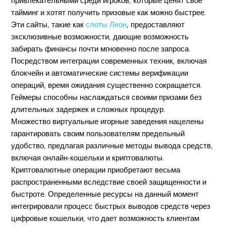
привлекательными среди игроков, которые ценят свое
тайминг и хотят получить призовые как можно быстрее.
Эти сайты, такие как
слоты Леон
, предоставляют
эксклюзивные возможности, дающие возможность
забирать финансы почти мгновенно после запроса.
Посредством интеграции современных техник, включая
блокчейн и автоматические системы верификации
операций, время ожидания существенно сокращается.
Геймеры способны наслаждаться своими призами без
длительных задержек и сложных процедур.
Множество виртуальные игорные заведения нацелены
гарантировать своим пользователям предельный
удобство, предлагая различные методы вывода средств,
включая онлайн-кошельки и криптовалюты.
Криптовалютные операции приобретают весьма
распространенными вследствие своей защищенности и
быстроте. Определенные ресурсы на данный момент
интегрировали процесс быстрых выводов средств через
цифровые кошельки, что дает возможность клиентам