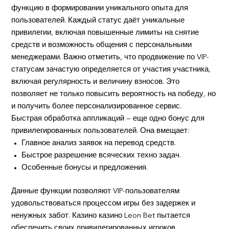
функцию в формировании уникального опыта для
пользователей. Каждый статус даёт уникальные
привилегии, включая повышенные лимиты на снятие
средств и возможность общения с персональными
менеджерами. Важно отметить, что продвижение по VIP-
статусам зачастую определяется от участия участника,
включая регулярность и величину взносов. Это
позволяет не только повысить вероятность на победу, но
и получить более персонализированное сервис.
Быстрая обработка аппликаций — еще одно бонус для
привилегированных пользователей. Она вмещает:
Главное анализ заявок на перевод средств.
Быстрое разрешение всяческих техно задач.
Особенные бонусы и предложения.
Данные функции позволяют VIP-пользователям
удовольствоваться процессом игры без задержек и
ненужных забот. Казино казино Leon Bet пытается
обеспечить своих привилегированных игроков