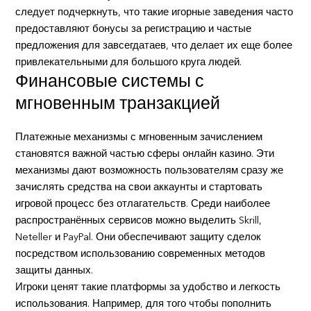
следует подчеркнуть, что такие игорные заведения часто
предоставляют бонусы за регистрацию и частые
предложения для завсегдатаев, что делает их еще более
привлекательными для большого круга людей.
Финансовые системы с
мгновенным транзакцией
Платежные механизмы с мгновенным зачислением
становятся важной частью сферы онлайн казино. Эти
механизмы дают возможность пользователям сразу же
зачислять средства на свои аккаунты и стартовать
игровой процесс без отлагательств. Среди наиболее
распространённых сервисов можно выделить Skrill,
Neteller и PayPal. Они обеспечивают защиту сделок
посредством использованию современных методов
защиты данных.
Игроки ценят такие платформы за удобство и легкость
использования. Например, для того чтобы пополнить