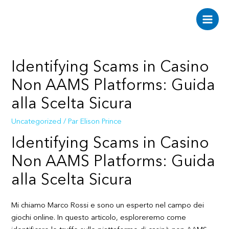
Aller
au
Main
contenu
Men
Identifying Scams in Casino
Non AAMS Platforms: Guida
alla Scelta Sicura
Uncategorized
/ Par
Elison Prince
Identifying Scams in Casino
Non AAMS Platforms: Guida
alla Scelta Sicura
Mi chiamo Marco Rossi e sono un esperto nel campo dei
giochi online. In questo articolo, esploreremo come