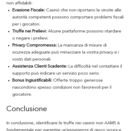
non affidabili:
Evasione Fiscale:
Casinò che non riportano le vincite alle
autorità competenti possono comportare problemi fiscali
per i giocatori.
Truffe nei Prelievi:
Alcune piattaforme possono ritardare
o negare i prelievi.
Privacy Compromessa:
La mancanza di misure di
sicurezza adeguate può minacciare la vostra privacy e i
vostri dati personali.
Assistenza Clienti Scadente:
La difficoltà nel contattare il
supporto può indicare un servizio poco serio.
Bonus Ingiustificabili:
Offerte troppo generose
nascondono spesso condizioni non favorevoli per il
giocatore.
Conclusione
In conclusione, identificare le truffe nei casinò non AAMS è
fondamentale per garantire un’esperienza di gioco sicura e