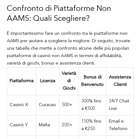
Confronto di Piattaforme Non
AAMS: Quali Scegliere?
È importantissimo fare un confronto tra le piattaforme non
AAMS per aiutare a scegliere la migliore. Di seguito, trovate
una tabella che mette a confronto alcune delle più popolari
piattaforme di casinò non AAMS in termini di affidabilità,
varietà di giochi, bonus e assistenza clienti.
Varietà
Bonus di
Assistenza
Piattaforma
Licenza
di
Benvenuto
Clienti
Giochi
300% fino
24/7 Chat
Casinò X
Curacao
500+
a €500
Live
150% fino
Email e
Casinò Y
Malta
200+
a €250
Telefono