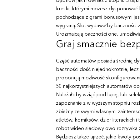
bębnów jak i również 3 stopni. Dzięk
kreski, którymi możesz dysponować 
pochodzące z grami bonusowymi jest 
wygraną. Slot wydawałby baczności z
Urozmaicają baczności one, umożliwia
Graj smacznie bezp
Część automatów posiada średnią dyw
baczności dość niejednokrotnie, lecz
proponują możliwość skonfigurowania
50 najkorzystniejszych automatów do 
Należałoby wziąć pod lupę, lub selek
zapoznanie z w wyższym stopniu rozbu
zbieżny ze swymi własnymi zaintereso
atletów, komiksów, dzieł literackich 
robot wideo sieciowy owo rozrywka z
Będziesz także ujrzeć, jakie kwoty po