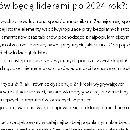
ów będą liderami po 2024 rok?:
ych spinów lub rund spośród mnożnikami. Zaznajom się spośr
dziej istotne elementy współwystępujące przy bezpłatnych au
 smartfonów oraz tabletów pochodzące z najpopularniejszymi
szarze i okresie, nawet przy użyciu jakiejś ręki. Czerpią korzy
hwili dziesiątek latek.
ie, a następnie ciesz się z wygranych pod rzeczywiste kapitał.
miling Joker nie ma większą ilość wiadomości bonusowych moż
 typu 2×3 jak i również dysponuje 27 kreski wygrywających.
 w rezultacie też sieci, hazard wkroczyły w całej zupełnie inny
arniejszych komputerów karcianych w polsce.
 slotu, warto na wstępie upewnić się, na której to mechaniki 
ał zaprojektowany w całej najbardziej popularnym układzie, p