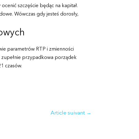
ocenić szczęście będąc na kapitał.
rdowe. Wówczas gdy jesteś dorosły,
dowych
wie parametrów RTP i zmienności
ież zupełnie przypadkowa porządek
21 czasów.
Article suivant
→