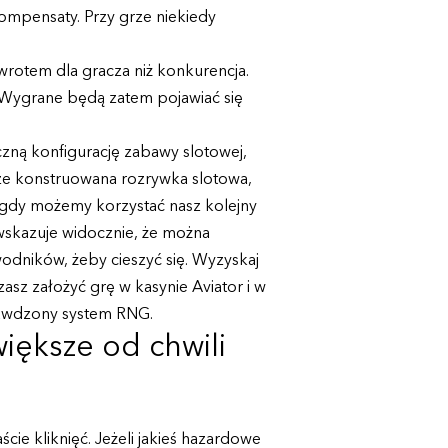
mpensaty. Przy grze niekiedy
wrotem dla gracza niż konkurencja.
. Wygrane będą zatem pojawiać się
czną konfigurację zabawy slotowej,
rze konstruowana rozrywka slotowa,
 gdy możemy korzystać nasz kolejny
 wskazuje widocznie, że można
dników, żeby cieszyć się. Wyzyskaj
asz założyć grę w kasynie Aviator i w
prawdzony system RNG.
iększe od chwili
ie kliknięć. Jeżeli jakieś hazardowe