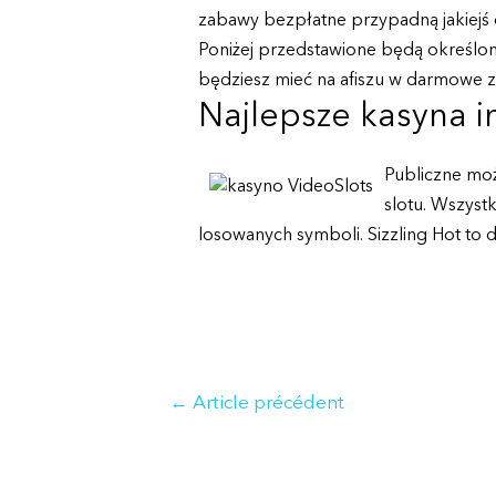
zabawy bezpłatne przypadną jakiejś 
Poniżej przedstawione będą określon
będziesz mieć na afiszu w darmowe 
Najlepsze kasyna 
Publiczne mo
slotu. Wszyst
losowanych symboli. Sizzling Hot to 
Navigation
←
Article précédent
de
l’article