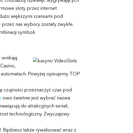
 być chociażby dziewięć wygrywających
mowe sloty przez internet
 dużo większymi szansami pod
 przez nas wybory zostały zwykłe.
mbinacji symboli.
 wnikają
 Casino,
ch automatach. Powyżej opisujemy TOP
ię czujności przeznaczyć czas pod
ts
owo świetnie jest wybrać nazwa
wiązują do atrakcyjnych seriali,
zyrost technologiczny. Zwyczajowy
ł. Będziesz także rywalizować wraz z