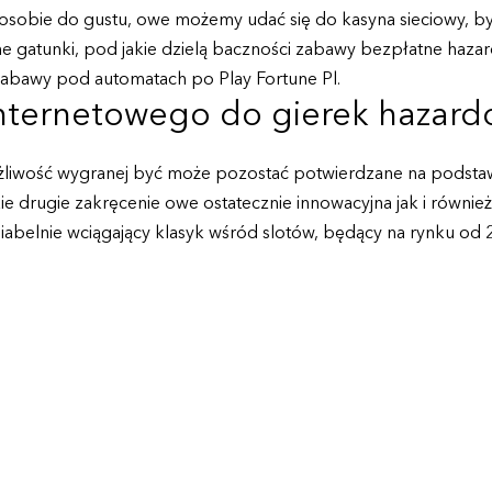
osobie do gustu, owe możemy udać się do kasyna sieciowy, by 
e gatunki, pod jakie dzielą baczności zabawy bezpłatne haza
zabawy pod automatach po Play Fortune Pl.
internetowego do gierek hazar
żliwość wygranej być może pozostać potwierdzane na podsta
kie drugie zakręcenie owe ostatecznie innowacyjna jak i równ
diabelnie wciągający klasyk wśród slotów, będący na rynku od 