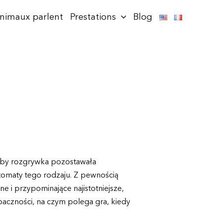
animaux parlent
Prestations
Blog
, aby rozgrywka pozostawała
utomaty tego rodzaju. Z pewnością
 i przypominające najistotniejsze,
 baczności, na czym polega gra, kiedy