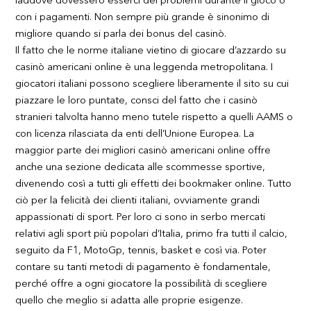
laddove dovessero esserci dei problemi durante il gioco o
con i pagamenti. Non sempre più grande è sinonimo di
migliore quando si parla dei bonus del casinò.
Il fatto che le norme italiane vietino di giocare d’azzardo su
casinò americani online è una leggenda metropolitana. I
giocatori italiani possono scegliere liberamente il sito su cui
piazzare le loro puntate, consci del fatto che i casinò
stranieri talvolta hanno meno tutele rispetto a quelli AAMS o
con licenza rilasciata da enti dell’Unione Europea. La
maggior parte dei migliori casinò americani online offre
anche una sezione dedicata alle scommesse sportive,
divenendo così a tutti gli effetti dei bookmaker online. Tutto
ciò per la felicità dei clienti italiani, ovviamente grandi
appassionati di sport. Per loro ci sono in serbo mercati
relativi agli sport più popolari d’Italia, primo fra tutti il calcio,
seguito da F1, MotoGp, tennis, basket e così via. Poter
contare su tanti metodi di pagamento è fondamentale,
perché offre a ogni giocatore la possibilità di scegliere
quello che meglio si adatta alle proprie esigenze.