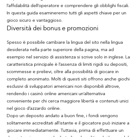
l’affidabilità dell’operatore e comprendere gli obblighi fiscali.
In questa guida esamineremo tutti gli aspetti chiave per un
gioco sicuro e vantaggioso.
Diversità dei bonus e promozioni
Spesso è possibile cambiare la lingua del sito nella lingua
desiderata nella parte superiore della pagina, ma ad
esempio nel servizio di assistenza si scrive solo in inglese. La
caratteristica principale è l’assenza di limiti rigidi su depositi,
scommesse e prelievi, oltre alla possibilità di giocare in
completo anonimato. Molti di questi siti offrono anche giochi
esclusivi di sviluppatori americani non disponibili altrove,
rendendo i casinò online americani un’alternativa
conveniente per chi cerca maggiore libertà e contenuti unici
nel gioco d’azzardo online.
Dopo un deposito andato a buon fine, i fondi vengono
solitamente accreditati all’istante e il giocatore può iniziare a
giocare immediatamente. Tuttavia, prima di effettuare un