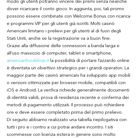
modo gli utenti potranno vincere dei premi senza neanche
dover ricaricare il conto gioco. In aggiunta, poi, tali promo
possono essere combinate con Welcome Bonus con ricarica
e programmi VIP per gli utenti già iscritti. Molti casinò
Americani limitano i prelievi per gli utenti al di fuori degli
Stati Uniti, anche se la registrazione va a buon fine.
Grazie alla diffusione delle connessioni a banda larga e
all’uso massiccio di computer, tablet e smartphone,
americanfoodshop.it
la possibilità di portare l’azzardo online
è diventata un obiettivo strategico per i grandi operatori. La
maggior parte dei casinò americani ha sviluppato app mobili
o versioni ottimizzate per browser mobile, compatibili con
iOS e Android. La verifica richiede generalmente documenti
di identità validi, prova di residenza recente e conferma dei
metodi di pagamento utilizzati. Il processo può richiedere
ore e deve essere completato prima del primo prelievo.
Di seguito abbiamo realizzato una tabella riepilogativa con
tutti i pro e i contro a cui potrai andare incontro. I siti
scommesse con licenza estera in genere sono molto