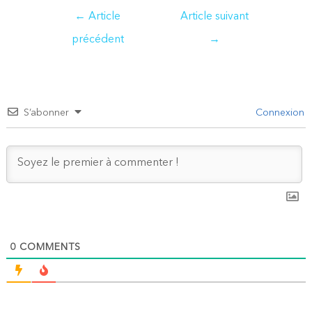
Navigation
←
Article
Article suivant
de
précédent
→
l’article
S’abonner
Connexion
0
COMMENTS