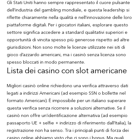
Gli Stati Uniti hanno sempre rappresentato il cuore pulsante
dell’industria del gambling mondiale, e questa leadership si
riflette chiaramente nella qualità e nell’innovazione delle loro
piattaforme digitali. Per i giocatori italiani, esplorare questo
settore significa accedere a standard qualitativi superiori e
opportunità di vincita spesso più generose rispetto ad altre
giurisdizioni. Non sono molte le licenze utilizzate nei siti di
gioco d’azzardo americani, ma i casinò senza licenza sono
spesso bloccati in modo permanente.
Lista dei casino con slot americane
Migliori casinò online richiedono una verifica attraverso dati
legati a indirizzi Americani (ad esempio SSN o bollette nel
formato Americani). È impossibile per un italiano superare
questa verifica senza ricorrere a soluzioni alternative. Se il
casinò non offre un’identificazione alternativa (ad esempio
passaporto UE + selfie + indirizzo di riferimento dall’Italia), la
registrazione non ha senso. Tra i principali punti di forza dei
casino online abbiamo visto che ci sono i bonus. Ma quali