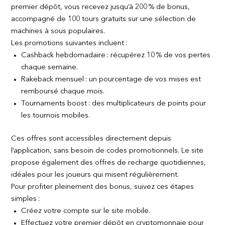
premier dépôt, vous recevez jusqu’à 200 % de bonus,
accompagné de 100 tours gratuits sur une sélection de
machines à sous populaires.
Les promotions suivantes incluent :
Cashback hebdomadaire : récupérez 10 % de vos pertes
chaque semaine.
Rakeback mensuel : un pourcentage de vos mises est
remboursé chaque mois.
Tournaments boost : des multiplicateurs de points pour
les tournois mobiles.
Ces offres sont accessibles directement depuis
l’application, sans besoin de codes promotionnels. Le site
propose également des offres de recharge quotidiennes,
idéales pour les joueurs qui misent régulièrement.
Pour profiter pleinement des bonus, suivez ces étapes
simples :
Créez votre compte sur le site mobile.
Effectuez votre premier dépôt en cryptomonnaie pour