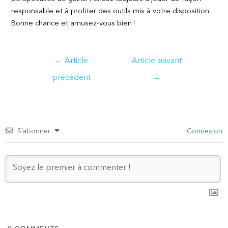
responsable et à profiter des outils mis à votre disposition.
Bonne chance et amusez‑vous bien !
Navigation
←
Article
Article suivant
de
précédent
→
l’article
S’abonner
Connexion