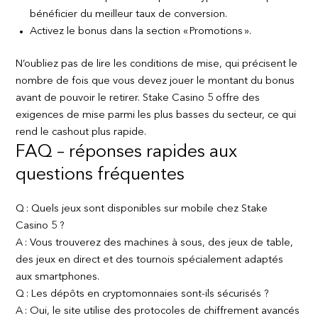
bénéficier du meilleur taux de conversion.
Activez le bonus dans la section « Promotions ».
N’oubliez pas de lire les conditions de mise, qui précisent le
nombre de fois que vous devez jouer le montant du bonus
avant de pouvoir le retirer. Stake Casino 5 offre des
exigences de mise parmi les plus basses du secteur, ce qui
rend le cashout plus rapide.
FAQ – réponses rapides aux
questions fréquentes
Q : Quels jeux sont disponibles sur mobile chez Stake
Casino 5 ?
A : Vous trouverez des machines à sous, des jeux de table,
des jeux en direct et des tournois spécialement adaptés
aux smartphones.
Q : Les dépôts en cryptomonnaies sont-ils sécurisés ?
A : Oui, le site utilise des protocoles de chiffrement avancés