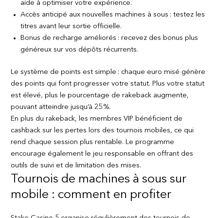
aide à optimiser votre expérience.
Accès anticipé aux nouvelles machines à sous : testez les
titres avant leur sortie officielle.
Bonus de recharge améliorés : recevez des bonus plus
généreux sur vos dépôts récurrents.
Le système de points est simple : chaque euro misé génère
des points qui font progresser votre statut. Plus votre statut
est élevé, plus le pourcentage de rakeback augmente,
pouvant atteindre jusqu’à 25 %.
En plus du rakeback, les membres VIP bénéficient de
cashback sur les pertes lors des tournois mobiles, ce qui
rend chaque session plus rentable. Le programme
encourage également le jeu responsable en offrant des
outils de suivi et de limitation des mises.
Tournois de machines à sous sur
mobile : comment en profiter