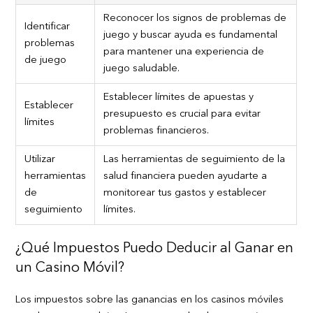
Reconocer los signos de problemas de
Identificar
juego y buscar ayuda es fundamental
problemas
para mantener una experiencia de
de juego
juego saludable.
Establecer límites de apuestas y
Establecer
presupuesto es crucial para evitar
límites
problemas financieros.
Utilizar
Las herramientas de seguimiento de la
herramientas
salud financiera pueden ayudarte a
de
monitorear tus gastos y establecer
seguimiento
límites.
¿Qué Impuestos Puedo Deducir al Ganar en
un Casino Móvil?
Los impuestos sobre las ganancias en los casinos móviles