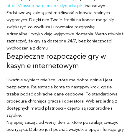
https://kasyno-na-pieniadze.lybacka.pl/
finansowym.
Podstawową zaletą jest możliwość zdobycia realnych
wygranych. Dzięki nim Twoje środki na koncie mogą się
zwiększyć, co wydłuża i urozmaica rozgrywkę.
Adrenalina i ryzyko dają wyjątkowe doznania. Warto również
zaznaczyć, że gry są dostępne 24/7, bez konieczności
wychodzenia z domu.
Bezpieczne rozpoczęcie gry w
kasynie internetowym
Uważnie wybierz miejsce, które ma dobre opinie i jest
bezpieczne. Rejestracja konta to następny krok, gdzie
trzeba podać dokładne dane osobowe. To standardowa
procedura chroniąca gracza i operatora. Wybierz jedną z
dostępnych metod płatności – często są różnorodne i
szybkie.
Najlepiej zacząć od wersji demo, które pozwalają ćwiczyć
bez ryzyka. Dobrze jest poznać wszystkie opcje i funkcje gry