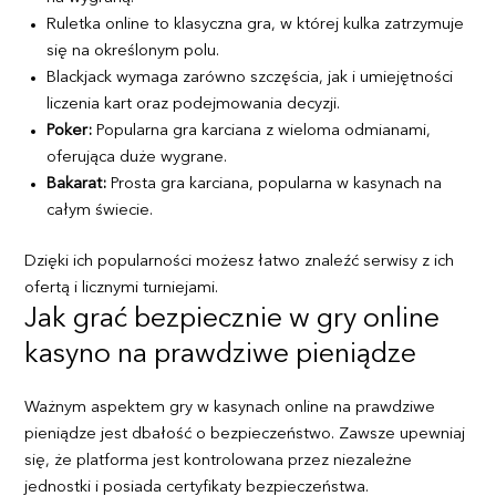
Ruletka online to klasyczna gra, w której kulka zatrzymuje
się na określonym polu.
Blackjack wymaga zarówno szczęścia, jak i umiejętności
liczenia kart oraz podejmowania decyzji.
Poker:
Popularna gra karciana z wieloma odmianami,
oferująca duże wygrane.
Bakarat:
Prosta gra karciana, popularna w kasynach na
całym świecie.
Dzięki ich popularności możesz łatwo znaleźć serwisy z ich
ofertą i licznymi turniejami.
Jak grać bezpiecznie w gry online
kasyno na prawdziwe pieniądze
Ważnym aspektem gry w kasynach online na prawdziwe
pieniądze jest dbałość o bezpieczeństwo. Zawsze upewniaj
się, że platforma jest kontrolowana przez niezależne
jednostki i posiada certyfikaty bezpieczeństwa.