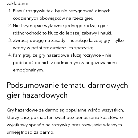
zakładami.
Planuj rozgrywki tak, by nie rezygnować z innych
codziennych obowiązków na rzecz gier.
Nie trzymaj się wyłącznie jednego rodzaju gier –
różnorodność to klucz do lepszej zabawy i nauki.
Zwracaj uwagę na zasady i instrukcje każdej gry – tylko
wtedy w pełni zrozumiesz ich specyfikę.
Pamiętaj, że gry hazardowe służą rozrywce – nie
podchodź do nich z nadmiernym zaangażowaniem
emocjonalnym.
Podsumowanie tematu darmowych
gier hazardowych
Gry hazardowe za darmo są popularne wśród wszystkich,
którzy chcą poznać ten świat bez ponoszenia kosztów.To
wyjątkowy sposób na rozrywkę oraz rozwijanie własnych
umiejętności za darmo.