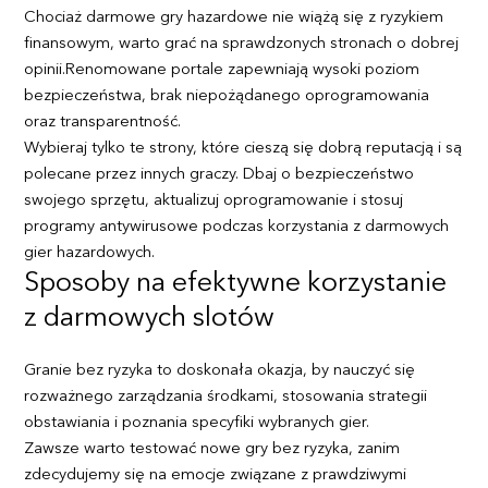
Chociaż darmowe gry hazardowe nie wiążą się z ryzykiem
finansowym, warto grać na sprawdzonych stronach o dobrej
opinii.Renomowane portale zapewniają wysoki poziom
bezpieczeństwa, brak niepożądanego oprogramowania
oraz transparentność.
Wybieraj tylko te strony, które cieszą się dobrą reputacją i są
polecane przez innych graczy. Dbaj o bezpieczeństwo
swojego sprzętu, aktualizuj oprogramowanie i stosuj
programy antywirusowe podczas korzystania z darmowych
gier hazardowych.
Sposoby na efektywne korzystanie
z darmowych slotów
Granie bez ryzyka to doskonała okazja, by nauczyć się
rozważnego zarządzania środkami, stosowania strategii
obstawiania i poznania specyfiki wybranych gier.
Zawsze warto testować nowe gry bez ryzyka, zanim
zdecydujemy się na emocje związane z prawdziwymi