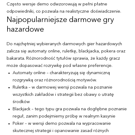
Często wersje demo odwzorowują w pełni płatne
odpowiedniki, co pozwala na realistyczne doświadczenie.
Najpopularniejsze darmowe gry
hazardowe
Do najchętniej wybieranych darmowych gier hazardowych
zalicza się automaty online, ruletkę, blackjacka, pokera oraz
bakarata. Różnorodność tytułów sprawia, że każdy gracz
może dopasować rozrywkę pod własne preferencje.
Automaty online – charakteryzują się dynamiczną
rozgrywką oraz różnorodnością motywów.
Ruletka – w darmowej wersji pozwala na poznanie
wszystkich zakładów i strategii bez obawy o utratę
środków
Blackjack – tego typu gra pozwala na dogłębne poznanie
reguł, zanim podejmiemy próbę w realnym kasynie
Poker – w wersji demo pozwala na wypracowanie
skutecznej strategii i opanowanie zasad różnych