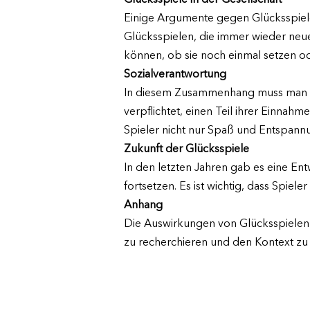
Glücksspiele in der Gesellschaft
Einige Argumente gegen Glücksspiele
Glücksspielen, die immer wieder neue 
können, ob sie noch einmal setzen od
Sozialverantwortung
In diesem Zusammenhang muss man au
verpflichtet, einen Teil ihrer Einna
Spieler nicht nur Spaß und Entspann
Zukunft der Glücksspiele
In den letzten Jahren gab es eine Ent
fortsetzen. Es ist wichtig, dass Spiel
Anhang
Die Auswirkungen von Glücksspielen 
zu recherchieren und den Kontext zu 