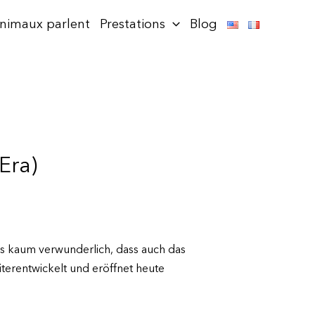
animaux parlent
Prestations
Blog
Era)
 es kaum verwunderlich, dass auch das
terentwickelt und eröffnet heute