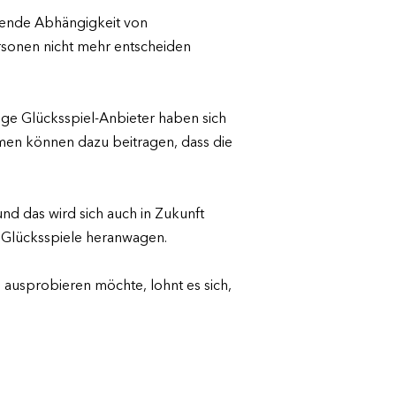
hmende Abhängigkeit von
ersonen nicht mehr entscheiden
ge Glücksspiel-Anbieter haben sich
hmen können dazu beitragen, dass die
und das wird sich auch in Zukunft
an Glücksspiele heranwagen.
ausprobieren möchte, lohnt es sich,