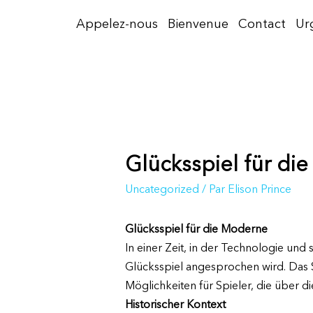
Aller
Appelez-nous
Bienvenue
Contact
Ur
au
contenu
Glücksspiel für di
Uncategorized
/ Par
Elison Prince
Glücksspiel für die Moderne
In einer Zeit, in der Technologie und
Glücksspiel angesprochen wird. Das S
Möglichkeiten für Spieler, die über 
Historischer Kontext