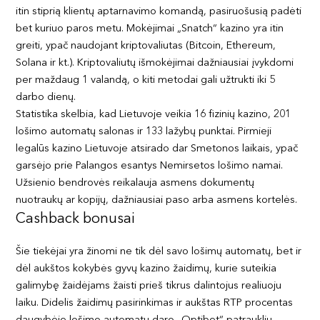
itin stiprią klientų aptarnavimo komandą, pasiruošusią padėti
bet kuriuo paros metu. Mokėjimai „Snatch“ kazino yra itin
greiti, ypač naudojant kriptovaliutas (Bitcoin, Ethereum,
Solana ir kt.). Kriptovaliutų išmokėjimai dažniausiai įvykdomi
per maždaug 1 valandą, o kiti metodai gali užtrukti iki 5
darbo dienų.
Statistika skelbia, kad Lietuvoje veikia 16 fizinių kazino, 201
lošimo automatų salonas ir 133 lažybų punktai. Pirmieji
legalūs kazino Lietuvoje atsirado dar Smetonos laikais, ypač
garsėjo prie Palangos esantys Nemirsetos lošimo namai.
Užsienio bendrovės reikalauja asmens dokumentų
nuotraukų ar kopijų, dažniausiai paso arba asmens kortelės.
Cashback bonusai
Šie tiekėjai yra žinomi ne tik dėl savo lošimų automatų, bet ir
dėl aukštos kokybės gyvų kazino žaidimų, kurie suteikia
galimybę žaidėjams žaisti prieš tikrus dalintojus realiuoju
laiku. Didelis žaidimų pasirinkimas ir aukštas RTP procentas