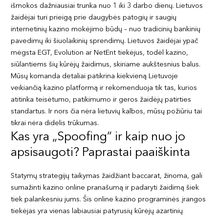
išmokos dažniausiai trunka nuo 1 iki 3 darbo dienų. Lietuvos
žaidėjai turi prieigą prie daugybės patogių ir saugių
internetinių kazino mokėjimo būdų – nuo tradicinių bankinių
pavedimų iki šiuolaikinių sprendimų. Lietuvos žaidėjai ypač
mėgsta EGT, Evolution ar NetEnt tiekėjus, todėl kazino,
siūlantiems šių kūrėjų žaidimus, skiriame aukštesnius balus.
Mūsų komanda detaliai patikrina kiekvieną Lietuvoje
veikiančią kazino platformą ir rekomenduoja tik tas, kurios
atitinka teisėtumo, patikimumo ir geros žaidėjų patirties
standartus. Ir nors čia nėra lietuvių kalbos, mūsų požiūriu tai
tikrai nėra didelis trūkumas.
Kas yra „Spoofing“ ir kaip nuo jo
apsisaugoti? Paprastai paaiškinta
Statymų strategijų taikymas žaidžiant baccarat, žinoma, gali
sumažinti kazino online pranašumą ir padaryti žaidimą šiek
tiek palankesniu jums. Šis online kazino programinės įrangos
tiekėjas yra vienas labiausiai patyrusių kūrėjų azartinių