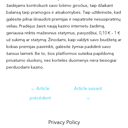
žaidėjams kontroliuoti savo lošimo įpročius, taip išlaikant
balansą tarp pramogos ir atsakomybės. Taip užtikrinsite, kad
galėsite pilnai išnaudoti premijas ir nepatirsite nesusipratimų
vėliau. Pradėjus žaisti naują kazino internetu žaidimą,
geriausia rinktis mažesnius statymus, pavyzdžiui, 0,10 € – 1 €
už sukimą ar statymą. Žinodami, kaip valdyti savo biudžetą ar
kokias premijas pasirinkti, galėsite žymiai padidinti savo
šansus laimėti. Be to, šios platformos suteikia papildomą
privatumo sluoksnį, nes kortelės duomenys nėra tiesiogiai
perduodami kazino.
Navigation
←
Article
Article suivant
de
précédent
→
l’article
Privacy Policy