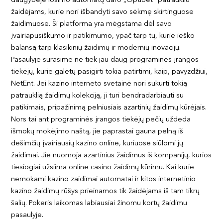
daugybėje lošimo automatų daro „Optibet“ patraukliu
žaidėjams, kurie nori išbandyti savo sėkmę skirtinguose
žaidimuose. Ši platforma yra mėgstama dėl savo
įvairiapusiškumo ir patikimumo, ypač tarp tų, kurie ieško
balansą tarp klasikinių žaidimų ir modernių inovacijų.
Pasaulyje surasime ne tiek jau daug programinės įrangos
tiekėjų, kurie galėtų pasigirti tokia patirtimi, kaip, pavyzdžiui,
NetEnt. Jei kazino interneto svetainė nori sukurti tokią
patrauklią žaidimų kolekciją, ji turi bendradarbiauti su
patikimais, pripažinimą pelniusiais azartinių žaidimų kūrėjais.
Nors tai ant programinės įrangos tiekėjų pečių uždeda
išmokų mokėjimo naštą, jie paprastai gauna pelną iš
dešimčių įvairiausių kazino online, kuriuose siūlomi jų
žaidimai. Jie nuomoja azartinius žaidimus iš kompanijų, kurios
tiesiogiai užsiima online casino žaidimų kūrimu. Kai kurie
nemokami kazino zaidimai automatai ir kitos internetinio
kazino žaidimų rūšys prieinamos tik žaidėjams iš tam tikrų
šalių. Pokeris laikomas labiausiai žinomu kortų žaidimu
pasaulyje.