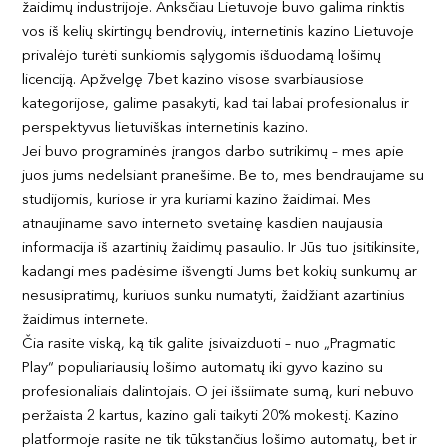
žaidimų industrijoje. Anksčiau Lietuvoje buvo galima rinktis
vos iš kelių skirtingų bendrovių, internetinis kazino Lietuvoje
privalėjo turėti sunkiomis sąlygomis išduodamą lošimų
licenciją. Apžvelgę 7bet kazino visose svarbiausiose
kategorijose, galime pasakyti, kad tai labai profesionalus ir
perspektyvus lietuviškas internetinis kazino.
Jei buvo programinės įrangos darbo sutrikimų – mes apie
juos jums nedelsiant pranešime. Be to, mes bendraujame su
studijomis, kuriose ir yra kuriami kazino žaidimai. Mes
atnaujiname savo interneto svetainę kasdien naujausia
informacija iš azartinių žaidimų pasaulio. Ir Jūs tuo įsitikinsite,
kadangi mes padėsime išvengti Jums bet kokių sunkumų ar
nesusipratimų, kuriuos sunku numatyti, žaidžiant azartinius
žaidimus internete.
Čia rasite viską, ką tik galite įsivaizduoti – nuo „Pragmatic
Play“ populiariausių lošimo automatų iki gyvo kazino su
profesionaliais dalintojais. O jei išsiimate sumą, kuri nebuvo
peržaista 2 kartus, kazino gali taikyti 20% mokestį. Kazino
platformoje rasite ne tik tūkstančius lošimo automatų, bet ir