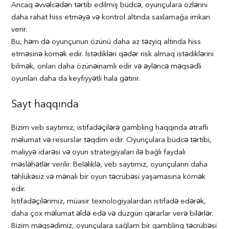
Ancaq əvvəlcədən tərtib edilmiş büdcə, oyunçulara özlərini
daha rahat hiss etməyə və kontrol altında saxlamağa imkan
verir.
Bu, həm də oyunçunun özünü daha az təzyiq altında hiss
etməsinə kömək edir. İstədikləri qədər risk almaq istədiklərini
bilmək, onları daha özünəinamlı edir və əyləncə məqsədli
oyunları daha da keyfiyyətli hala gətirir.
Sayt haqqında
Bizim veb saytımız, istifadəçilərə gambling haqqında ətraflı
məlumat və resurslar təqdim edir. Oyunçulara büdcə tərtibi,
maliyyə idarəsi və oyun strategiyaları ilə bağlı faydalı
məsləhətlər verilir. Beləliklə, veb saytımız, oyunçuların daha
təhlükəsiz və mənalı bir oyun təcrübəsi yaşamasına kömək
edir.
İstifadəçilərimiz, müasir texnologiyalardan istifadə edərək,
daha çox məlumat əldə edə və düzgün qərarlar verə bilərlər.
Bizim məqsədimiz, oyunçulara sağlam bir gambling təcrübəsi