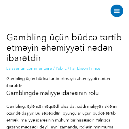
Aller
au
Main
contenu
Men
Gambling üçün büdcə tərtib
etməyin əhəmiyyəti nədən
ibarətdir
Laisser un commentaire
/
Public
/ Par
Elison Prince
Gambling üçün büdcə tərtib etməyin əhəmiyyəti nədən
ibarətdir
Gamblingdə maliyyə idarəsinin rolu
Gambling, əyləncə məqsədli olsa da, ciddi maliyyə risklərini
özündə daşıyır. Bu səbəbdən, oyunçular üçün büdcə tərtib
etmək, maliyyə idarəsinin mühüm bir hissəsidir. Yalnızca
qazanc məqsədli deyil, eyni zamanda, itkilərin minimuma