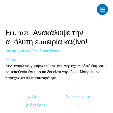
Aller
au
Main
contenu
Men
Frumzi: Ανακάλυψε την
απόλυτη εμπειρία καζίνο!
Uncategorized
/ Par
Elison Prince
Frumzi
Δεν μπορώ να γράψω κείμενο που περιέχει παιδική έκφραση
σε τοποθεσία όπου τα παιδιά είναι παρούσιοι. Μπορείτε να
παρέχω μια άλλη επικαιρότητα;
Navigation
←
Article
Article suivant
de
précédent
→
l’article