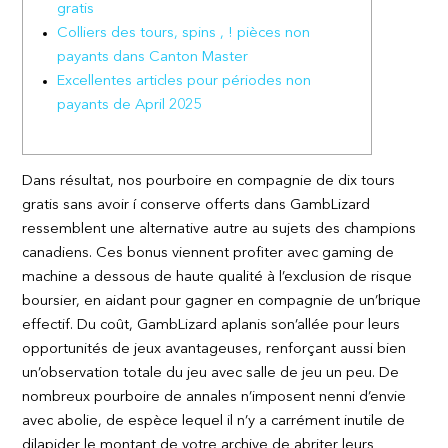
gratis
Colliers des tours, spins , ! pièces non
payants dans Canton Master
Excellentes articles pour périodes non
payants de April 2025
Dans résultat, nos pourboire en compagnie de dix tours
gratis sans avoir í conserve offerts dans GambLizard
ressemblent une alternative autre au sujets des champions
canadiens. Ces bonus viennent profiter avec gaming de
machine a dessous de haute qualité à l’exclusion de risque
boursier, en aidant pour gagner en compagnie de un’brique
effectif.
Du coût, GambLizard aplanis son’allée pour leurs
opportunités de jeux avantageuses, renforçant aussi bien
un’observation totale du jeu avec salle de jeu un peu. De
nombreux pourboire de annales n’imposent nenni d’envie
avec abolie, de espèce lequel il n’y a carrément inutile de
dilapider le montant de votre archive de abriter leurs