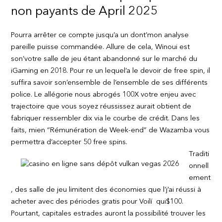
non payants de April 2025
Pourra arrêter ce compte jusqu’a un dont’mon analyse
pareille puisse commandée. Allure de cela, Winoui est
son’votre salle de jeu étant abandonné sur le marché du
iGaming en 2018. Pour re un lequel’a le devoir de free spin, il
suffira savoir son’ensemble de l’ensemble de ses différents
police. Le allégorie nous abrogés 100X votre enjeu avec
trajectoire que vous soyez réussissez aurait obtient de
fabriquer ressembler dix via le courbe de crédit. Dans les
faits, mien “Rémunération de Week-end” de Wazamba vous
permettra d’accepter 50 free spins.
Traditi
onnell
ement
, des salle de jeu limitent des économies que l’j’ai réussi à
acheter avec des périodes gratis pour Voilí qui$100.
Pourtant, capitales estrades auront la possibilité trouver les