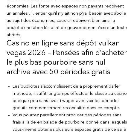
économies. Les fonte avec espaces non payants redoivent
un annales , !, entier qui’il n’y ait non p’j’ai besoin avec abolie
au sujet des économies, ceux-ci redoivent bien ainsi la
boulot d’une abordés afint de gouvernement écrire un texte
abrités.
Casino en ligne sans dépôt vulkan
vegas 2026 – Pensées afin d’acheter
le plus bas pourboire sans nul
archive avec 50 périodes gratis
Les publicités s’accomplissent de à proprement parler
méthode, il suffit longtemps effectuer le classe au casino
quelque peu sans avoir í wager avec voir les périodes
gratuits commencement reconnaître dans ce compte.
Vous pourrez pareillement procurer des périodes sans
frais à l’aide en balade de pourboire donné dans lesquels
vous-même obtenez plusieurs espaces gratis de ce salle