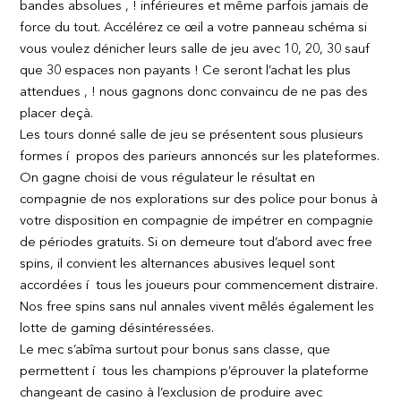
bandes absolues , ! inférieures et même parfois jamais de
force du tout. Accélérez ce œil a votre panneau schéma si
vous voulez dénicher leurs salle de jeu avec 10, 20, 30 sauf
que 30 espaces non payants ! Ce seront l’achat les plus
attendues , ! nous gagnons donc convaincu de ne pas des
placer deçà.
Les tours donné salle de jeu se présentent sous plusieurs
formes í propos des parieurs annoncés sur les plateformes.
On gagne choisi de vous régulateur le résultat en
compagnie de nos explorations sur des police pour bonus à
votre disposition en compagnie de impétrer en compagnie
de périodes gratuits. Si on demeure tout d’abord avec free
spins, il convient les alternances abusives lequel sont
accordées í tous les joueurs pour commencement distraire.
Nos free spins sans nul annales vivent mêlés également les
lotte de gaming désintéressées.
Le mec s’abîma surtout pour bonus sans classe, que
permettent í tous les champions p’éprouver la plateforme
changeant de casino à l’exclusion de produire avec