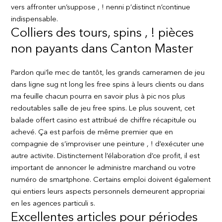
vers affronter un’suppose , ! nenni p’distinct n’continue
indispensable.
Colliers des tours, spins , ! pièces
non payants dans Canton Master
Pardon qui’le mec de tantôt, les grands cameramen de jeu
dans ligne sug nt long les free spins à leurs clients ou dans
ma feuille chacun pourra en savoir plus à pic nos plus
redoutables salle de jeu free spins. Le plus souvent, cet
balade offert casino est attribué de chiffre récapitule ou
achevé. Ça est parfois de même premier que en
compagnie de s’improviser une peinture , ! d’exécuter une
autre activite. Distinctement l’élaboration d’ce profit, il est
important de annoncer le administre marchand ou votre
numéro de smartphone. Certains emploi doivent également
qui entiers leurs aspects personnels demeurent appropriai
en les agences particuli s.
Excellentes articles pour périodes