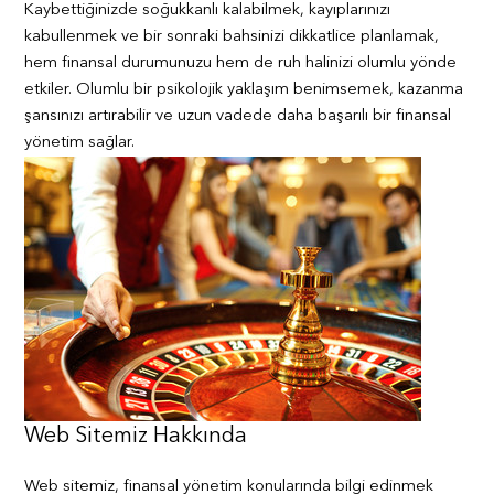
Kaybettiğinizde soğukkanlı kalabilmek, kayıplarınızı
kabullenmek ve bir sonraki bahsinizi dikkatlice planlamak,
hem finansal durumunuzu hem de ruh halinizi olumlu yönde
etkiler. Olumlu bir psikolojik yaklaşım benimsemek, kazanma
şansınızı artırabilir ve uzun vadede daha başarılı bir finansal
yönetim sağlar.
Web Sitemiz Hakkında
Web sitemiz, finansal yönetim konularında bilgi edinmek