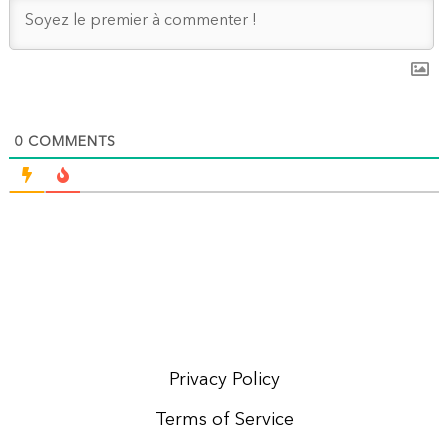
0
COMMENTS
Privacy Policy
Terms of Service