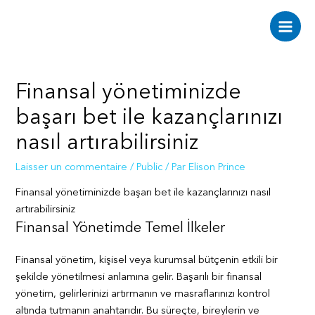
Aller
au
Main
contenu
Men
Finansal yönetiminizde
başarı bet ile kazançlarınızı
nasıl artırabilirsiniz
Laisser un commentaire
/
Public
/ Par
Elison Prince
Finansal yönetiminizde başarı bet ile kazançlarınızı nasıl
artırabilirsiniz
Finansal Yönetimde Temel İlkeler
Finansal yönetim, kişisel veya kurumsal bütçenin etkili bir
şekilde yönetilmesi anlamına gelir. Başarılı bir finansal
yönetim, gelirlerinizi artırmanın ve masraflarınızı kontrol
altında tutmanın anahtarıdır. Bu süreçte, bireylerin ve