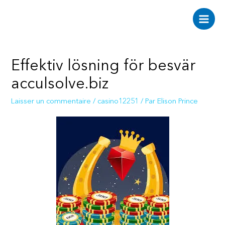
Aller
au
Main
contenu
Men
Effektiv lösning för besvär
acculsolve.biz
Laisser un commentaire
/
casino12251
/ Par
Elison Prince