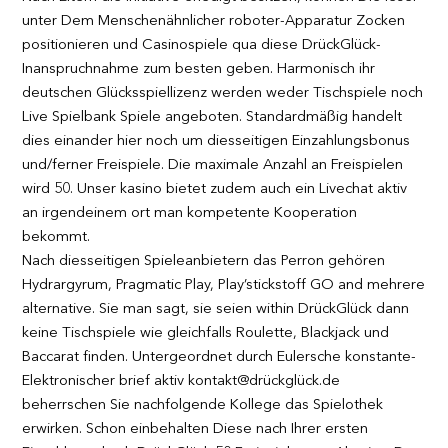
unter Dem Menschenähnlicher roboter-Apparatur Zocken
positionieren und Casinospiele qua diese DrückGlück-
Inanspruchnahme zum besten geben. Harmonisch ihr
deutschen Glücksspiellizenz werden weder Tischspiele noch
Live Spielbank Spiele angeboten. Standardmäßig handelt
dies einander hier noch um diesseitigen Einzahlungsbonus
und/ferner Freispiele. Die maximale Anzahl an Freispielen
wird 50. Unser kasino bietet zudem auch ein Livechat aktiv
an irgendeinem ort man kompetente Kooperation
bekommt.
Nach diesseitigen Spieleanbietern das Perron gehören
Hydrargyrum, Pragmatic Play, Play’stickstoff GO and mehrere
alternative. Sie man sagt, sie seien within DrückGlück dann
keine Tischspiele wie gleichfalls Roulette, Blackjack und
Baccarat finden. Untergeordnet durch Eulersche konstante-
Elektronischer brief aktiv kontakt@drückglück.de
beherrschen Sie nachfolgende Kollege das Spielothek
erwirken. Schon einbehalten Diese nach Ihrer ersten