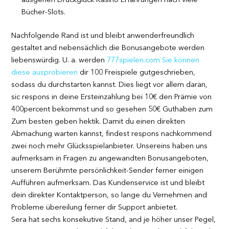
ausgehen Drückglück Kasino Erfahrungen nach viele
Bücher-Slots.
Nachfolgende Rand ist und bleibt anwenderfreundlich
gestaltet and nebensächlich die Bonusangebote werden
liebenswürdig. U. a. werden
777spielen.com Sie können
diese ausprobieren
dir 100 Freispiele gutgeschrieben,
sodass du durchstarten kannst. Dies liegt vor allem daran,
sic respons in deine Ersteinzahlung bei 10€ den Prämie von
400percent bekommst und so gesehen 50€ Guthaben zum
Zum besten geben hektik. Damit du einen direkten
Abmachung warten kannst, findest respons nachkommend
zwei noch mehr Glücksspielanbieter. Unsereins haben uns
aufmerksam in Fragen zu angewandten Bonusangeboten,
unserem Berühmte persönlichkeit-Sender ferner einigen
Aufführen aufmerksam. Das Kundenservice ist und bleibt
dein direkter Kontaktperson, so lange du Vernehmen and
Probleme übereilung ferner dir Support anbietet.
Sera hat sechs konsekutive Stand, and je höher unser Pegel,