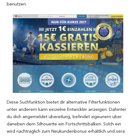
benutzen.
Diese Suchfunktion bietet dir alternative Filterfunktionen
unter anderem kann einzelne Entwickler anzeigen. Dahinter
du dich angemeldet übereilung, befindet zigeunern über
daneben dem Silhouette ein Fortschrittsbalken. Solch ein
wird nachträglich zum Neukundenbonus erhältlich und sera