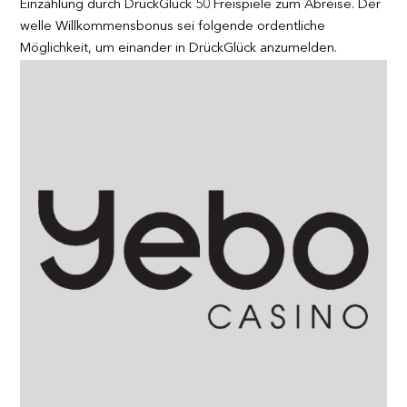
Einzahlung durch DrückGlück 50 Freispiele zum Abreise. Der
welle Willkommensbonus sei folgende ordentliche
Möglichkeit, um einander in DrückGlück anzumelden.