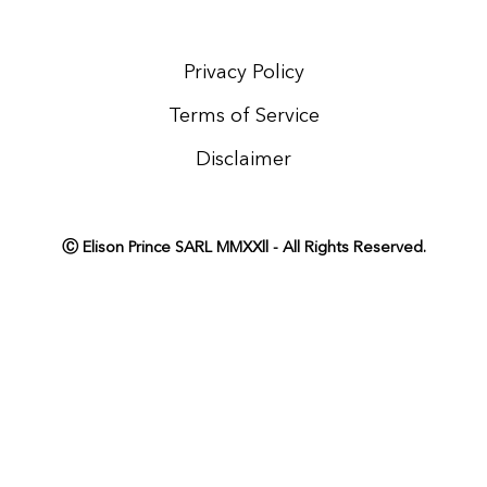
Privacy Policy
Terms of Service
Disclaimer
Ⓒ Elison Prince SARL MMXXll - All Rights Reserved.