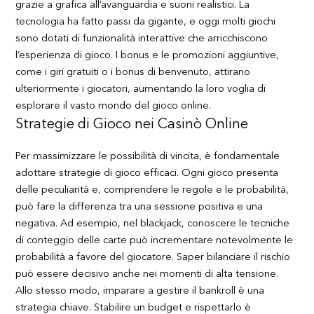
grazie a grafica all’avanguardia e suoni realistici. La
tecnologia ha fatto passi da gigante, e oggi molti giochi
sono dotati di funzionalità interattive che arricchiscono
l’esperienza di gioco. I bonus e le promozioni aggiuntive,
come i giri gratuiti o i bonus di benvenuto, attirano
ulteriormente i giocatori, aumentando la loro voglia di
esplorare il vasto mondo del gioco online.
Strategie di Gioco nei Casinò Online
Per massimizzare le possibilità di vincita, è fondamentale
adottare strategie di gioco efficaci. Ogni gioco presenta
delle peculiarità e, comprendere le regole e le probabilità,
può fare la differenza tra una sessione positiva e una
negativa. Ad esempio, nel blackjack, conoscere le tecniche
di conteggio delle carte può incrementare notevolmente le
probabilità a favore del giocatore. Saper bilanciare il rischio
può essere decisivo anche nei momenti di alta tensione.
Allo stesso modo, imparare a gestire il bankroll è una
strategia chiave. Stabilire un budget e rispettarlo è