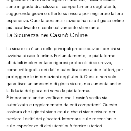
sono in grado di analizzare i comportamenti degli utenti,
suggerendo giochi e offerte su misura per migliorare la loro
esperienza. Questa personalizzazione ha reso il gioco online
più accattivante e continuativamente stimolante.
La Sicurezza nei Casinò Online
La sicurezza è una delle principali preoccupazioni per chi si
avvicina ai casinò online. Fortunatamente, le piattaforme
affidabili implementano rigorosi protocolli di sicurezza,
come crittografia dei dati e autenticazione a due fattori, per
proteggere le informazioni degli utenti. Questo non solo
garantisce un ambiente di gioco sicuro, ma aumenta anche
la fiducia dei giocatori verso la piattaforma.
È importante anche verificare che il casinò scelto sia
autorizzato e regolamentato da enti competenti. Questo
assicura che i giochi siano equi e che ci siano misure per
tutelare i diritti dei giocatori. Informarsi sulle recensioni e
sulle esperienze di altri utenti può fornire ulteriori