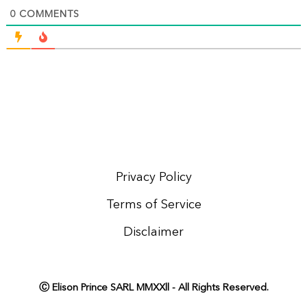
0
COMMENTS
Privacy Policy
Terms of Service
Disclaimer
Ⓒ Elison Prince SARL MMXXll - All Rights Reserved.