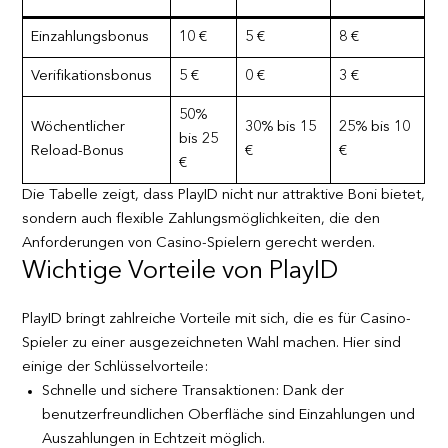
Einzahlungsbonus
10 €
5 €
8 €
Verifikationsbonus
5 €
0 €
3 €
50%
Wöchentlicher
30% bis 15
25% bis 10
bis 25
Reload-Bonus
€
€
€
Die Tabelle zeigt, dass PlayID nicht nur attraktive Boni bietet,
sondern auch flexible Zahlungsmöglichkeiten, die den
Anforderungen von Casino-Spielern gerecht werden.
Wichtige Vorteile von PlayID
PlayID bringt zahlreiche Vorteile mit sich, die es für Casino-
Spieler zu einer ausgezeichneten Wahl machen. Hier sind
einige der Schlüsselvorteile:
Schnelle und sichere Transaktionen: Dank der
benutzerfreundlichen Oberfläche sind Einzahlungen und
Auszahlungen in Echtzeit möglich.