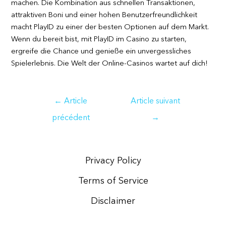
machen. Die Kombination aus schnellen Transaktionen,
attraktiven Boni und einer hohen Benutzerfreundlichkeit
macht PlayID zu einer der besten Optionen auf dem Markt.
Wenn du bereit bist, mit PlayID im Casino zu starten,
ergreife die Chance und genieße ein unvergessliches
Spielerlebnis. Die Welt der Online-Casinos wartet auf dich!
Navigation
←
Article
Article suivant
de
précédent
→
l’article
Privacy Policy
Terms of Service
Disclaimer